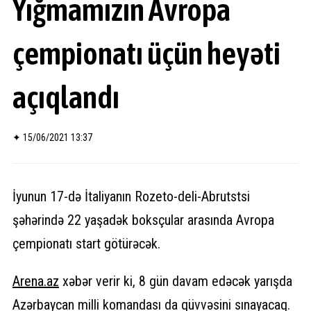
Yığmamızın Avropa
çempionatı üçün heyəti
açıqlandı
✦
15/06/2021 13:37
İyunun 17-də İtaliyanın Rozeto-deli-Abrutstsi
şəhərində 22 yaşadək boksçular arasında Avropa
çempionatı start götürəcək.
Arena.az
xəbər verir ki, 8 gün davam edəcək yarışda
Azərbaycan milli komandası da qüvvəsini sınayacaq.