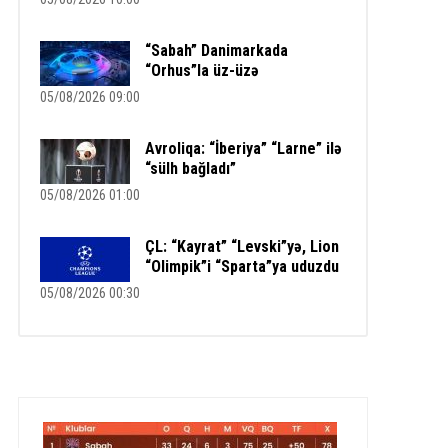
“Sabah” Danimarkada
“Orhus”la üz-üzə
05/08/2026 09:00
Avroliqa: “İberiya” “Larne” ilə
“sülh bağladı”
05/08/2026 01:00
ÇL: “Kayrat” “Levski”yə, Lion
“Olimpik”i “Sparta”ya uduzdu
05/08/2026 00:30