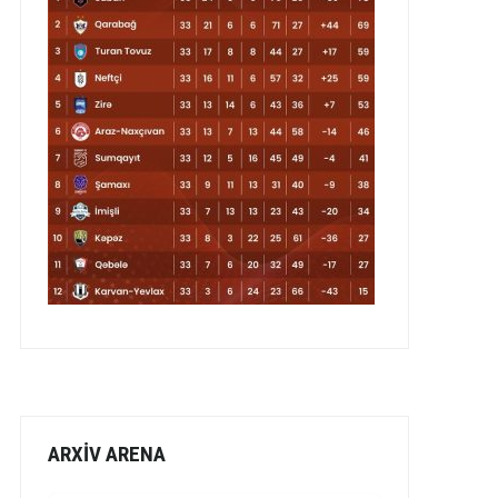
ARXİV ARENA