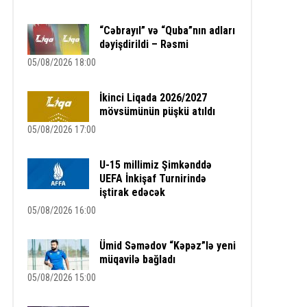
“Cəbrayıl” və “Quba”nın adları
dəyişdirildi – Rəsmi
05/08/2026 18:00
İkinci Liqada 2026/2027
mövsümünün püşkü atıldı
05/08/2026 17:00
U-15 millimiz Şimkənddə
UEFA İnkişaf Turnirində
iştirak edəcək
05/08/2026 16:00
Ümid Səmədov “Kəpəz”lə yeni
müqavilə bağladı
05/08/2026 15:00