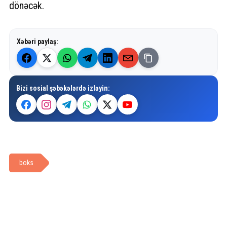
dönəcək.
Xəbəri paylaş:
Bizi sosial şəbəkələrdə izləyin:
boks