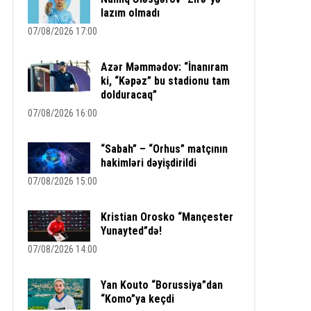
lazım olmadı
07/08/2026 17:00
Azər Məmmədov: “İnanıram
ki, “Kəpəz” bu stadionu tam
dolduracaq”
07/08/2026 16:00
“Sabah” – “Orhus” matçının
hakimləri dəyişdirildi
07/08/2026 15:00
Kristian Orosko “Mançester
Yunayted”də!
07/08/2026 14:00
Yan Kouto “Borussiya”dan
“Komo”ya keçdi