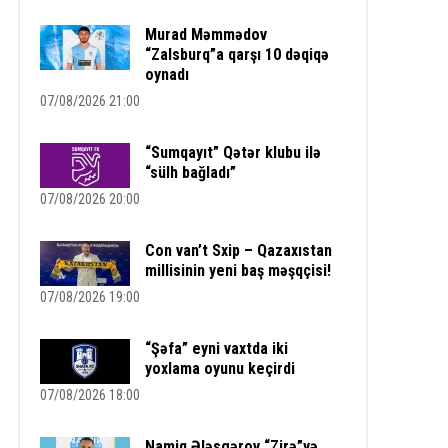
Murad Məmmədov
“Zalsburq”a qarşı 10 dəqiqə
oynadı
07/08/2026 21:00
“Sumqayıt” Qətər klubu ilə
“sülh bağladı”
07/08/2026 20:00
Con van’t Sxip – Qazaxıstan
millisinin yeni baş məşqçisi!
07/08/2026 19:00
“Şəfa” eyni vaxtda iki
yoxlama oyunu keçirdi
07/08/2026 18:00
Namiq Ələsgərov “Zirə”yə