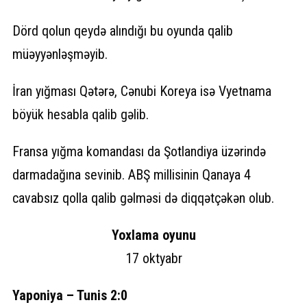
Dörd qolun qeydə alındığı bu oyunda qalib
müəyyənləşməyib.
İran yığması Qətərə, Cənubi Koreya isə Vyetnama
böyük hesabla qalib gəlib.
Fransa yığma komandası da Şotlandiya üzərində
darmadağına sevinib. ABŞ millisinin Qanaya 4
cavabsız qolla qalib gəlməsi də diqqətçəkən olub.
Yoxlama oyunu
17 oktyabr
Yaponiya – Tunis 2:0