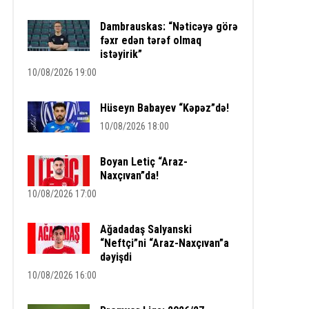
Dambrauskas: “Nəticəyə görə
fəxr edən tərəf olmaq
istəyirik”
10/08/2026 19:00
Hüseyn Babayev “Kəpəz”də!
10/08/2026 18:00
Boyan Letiç “Araz-
Naxçıvan”da!
10/08/2026 17:00
Ağadadaş Salyanski
“Neftçi”ni “Araz-Naxçıvan”a
dəyişdi
10/08/2026 16:00