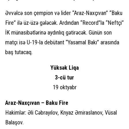
Əvvəlcə son çempion və lider “Araz-Naxçıvan” “Baku
Fire” ilə üz-üzə gələcək. Ardından “Record”la “Neftçi”
İK münasibətlərinə aydınlıq gətirəcək. Günün son
matçı isə U-19-la debütant “Yasamal Bakı” arasında
baş tutacaq.
Yüksək Liqa
3-cü tur
19 oktyabr
Araz-Naxçıvan – Baku Fire
Hakimlər: Əli Cəbrayılov, Knyaz Əmiraslanov, Vüsal
Balaşov.