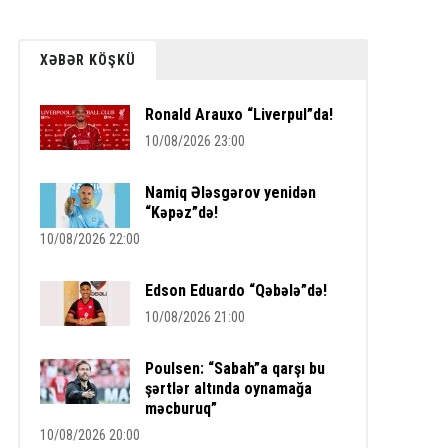
XƏBƏR KÖŞKÜ
Ronald Arauxo “Liverpul”da!
10/08/2026 23:00
Namiq Ələsgərov yenidən
“Kəpəz”də!
10/08/2026 22:00
Edson Eduardo “Qəbələ”də!
10/08/2026 21:00
Poulsen: “Sabah”a qarşı bu
şərtlər altında oynamağa
məcburuq”
10/08/2026 20:00