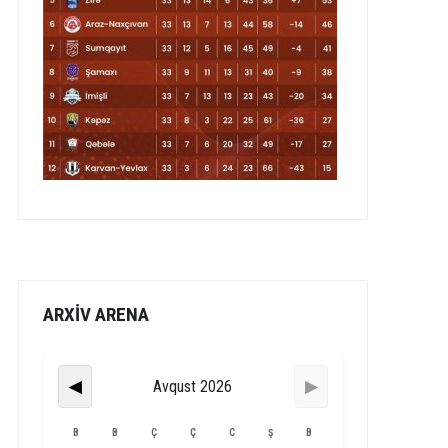
ARXİV ARENA
Avqust 2026
◀
▶
B
B
Ç
Ç
C
Ş
B