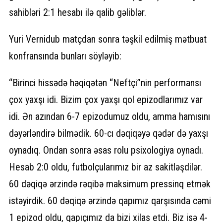
sahibləri 2:1 hesabı ilə qalib gəliblər.
Yuri Vernidub matçdan sonra təşkil edilmiş mətbuat
konfransında bunları söyləyib:
“Birinci hissədə həqiqətən “Neftçi”nin performansı
çox yaxşı idi. Bizim çox yaxşı qol epizodlarımız var
idi. Ən azından 6-7 epizodumuz oldu, amma hamısını
dəyərləndirə bilmədik. 60-cı dəqiqəyə qədər də yaxşı
oynadıq. Ondan sonra əsas rolu psixologiya oynadı.
Hesab 2:0 oldu, futbolçularımız bir az sakitləşdilər.
60 dəqiqə ərzində rəqibə maksimum pressinq etmək
istəyirdik. 60 dəqiqə ərzində qapımız qarşısında cəmi
1 epizod oldu, qapıçımız da bizi xilas etdi. Biz isə 4-