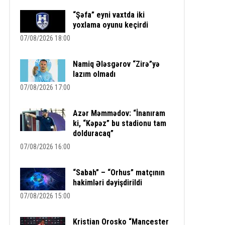
“Şəfa” eyni vaxtda iki
yoxlama oyunu keçirdi
07/08/2026 18:00
Namiq Ələsgərov “Zirə”yə
lazım olmadı
07/08/2026 17:00
Azər Məmmədov: “İnanıram
ki, “Kəpəz” bu stadionu tam
dolduracaq”
07/08/2026 16:00
“Sabah” – “Orhus” matçının
hakimləri dəyişdirildi
07/08/2026 15:00
Kristian Orosko “Mançester