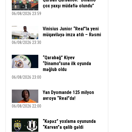
çox yaxşı müdafiə olundu”
06/08/2026 23:59
Vinisius Junior “Real”la yeni
müqaviləyə imza atdı – Rəsmi
06/08/2026 23:30
“Qarabağ” Kiyev
“Dinamo”suna ilk oyunda
məğlub oldu
06/08/2026 23:00
Yan Dyomande 125 milyon
avroya “Real”da!
06/08/2026 22:00
“Kəpəz” yoxlama oyununda
“Karvan”a qalib gəldi