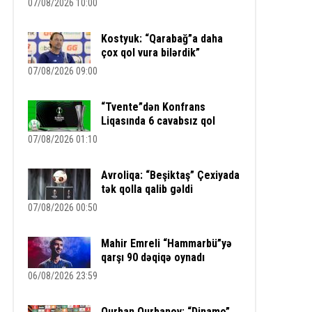
07/08/2026 10:00
Kostyuk: “Qarabağ”a daha
çox qol vura bilərdik”
07/08/2026 09:00
“Tvente”dən Konfrans
Liqasında 6 cavabsız qol
07/08/2026 01:10
Avroliqa: “Beşiktaş” Çexiyada
tək qolla qalib gəldi
07/08/2026 00:50
Mahir Emreli “Hammarbü”yə
qarşı 90 dəqiqə oynadı
06/08/2026 23:59
Qurban Qurbanov: “Dinamo”