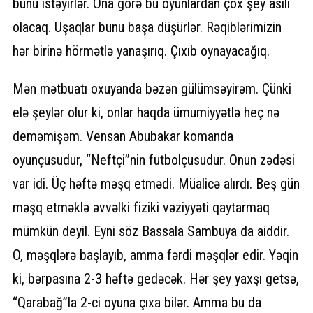
bunu istəyirlər. Ona görə bu oyunlardan çox şey asılı
olacaq. Uşaqlar bunu başa düşürlər. Rəqiblərimizin
hər birinə hörmətlə yanaşırıq. Çıxıb oynayacağıq.
Mən mətbuatı oxuyanda bəzən gülümsəyirəm. Çünki
elə şeylər olur ki, onlar haqda ümumiyyətlə heç nə
deməmişəm. Vensan Abubakar komanda
oyunçusudur, “Neftçi”nin futbolçusudur. Onun zədəsi
var idi. Üç həftə məşq etmədi. Müalicə alırdı. Beş gün
məşq etməklə əvvəlki fiziki vəziyyəti qaytarmaq
mümkün deyil. Eyni söz Bassala Sambuya da aiddir.
O, məşqlərə başlayıb, amma fərdi məşqlər edir. Yəqin
ki, bərpasına 2-3 həftə gedəcək. Hər şey yaxşı getsə,
“Qarabağ”la 2-ci oyuna çıxa bilər. Amma bu da