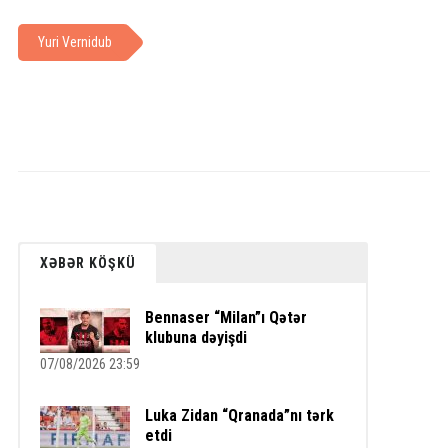
Yuri Vernidub
XƏBƏR KÖŞKÜ
Bennaser “Milan”ı Qətər
klubuna dəyişdi
07/08/2026 23:59
Luka Zidan “Qranada”nı tərk
etdi