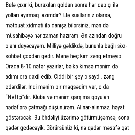
Belə çıxır ki, buraxılan qoldan sonra hər qapıçı ilə
yolları ayırmaq lazımdır? Elə suallarınız olarsa,
mətbuat xidməti ilə danışa bilərsiniz, mən də
müsahibəyə hər zaman hazıram. Ən azından doğru
olanı deyəcəyəm. Milliyə gəldikdə, bununla bağlı söz-
söhbət çoxdan gedir. Mənə heç kim zəng etməyib.
Orada 8-10 nəfər yazırlar, bəlkə kimsə mənim də
adımı ora daxil edib. Ciddi bir şey olsaydı, zəng
edərdilər. İndi mənim bir məqsədim var, o da
“Neftçi”dir. Kluba və mənim qarşıma qoyulan
hədəflərə çatmağı düşünürəm. Alınar-alınmaz, həyat
göstərəcək. Bu öhdəliyi üzərimə götürmüşəmsə, sona
qədər gedəcəyik. Görürsünüz ki, nə qədər məsafə qət