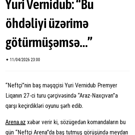
Yuri Vernidub: “Bu
öhdəliyi üzərimə
götürmüşəmsə…”
✦
11/04/2026 23:00
“Neftçi”nin baş məşqçisi Yuri Vernidub Premyer
Liqanın 27-ci turu çərçivəsində “Araz-Naxçıvan”a
qarşı keçirdikləri oyunu şərh edib.
Arena.
az
xəbər verir ki, sözügedən komandaların bu
gün “Neftçi Arena”da baş tutmuş görüşündə meydan