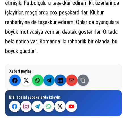
etmişik. Futbolçulara təşəkkür edirəm ki, üzərlərində
işləyirlər, məşqlərdə çox peşəkardırlar. Klubun
rəhbərliyinə də təşəkkür edirəm. Onlar da oyunçulara
böyük motivasiya verirlər, dəstək göstərirlər. Ortada
belə nəticə var. Komanda ilə rəhbərlik bir olanda, bu
böyük gücdür”.
Xəbəri paylaş:
Bizi sosial şəbəkələrdə izləyin: