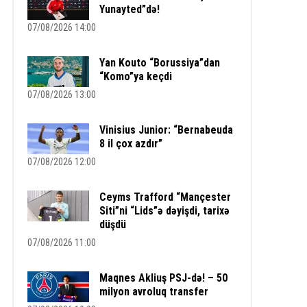
Yunayted”də!
07/08/2026 14:00
Yan Kouto “Borussiya”dan
“Komo”ya keçdi
07/08/2026 13:00
Vinisius Junior: “Bernabeuda
8 il çox azdır”
07/08/2026 12:00
Ceyms Trafford “Mançester
Siti”ni “Lids”ə dəyişdi, tarixə
düşdü
07/08/2026 11:00
Maqnes Akliuş PSJ-də! – 50
milyon avroluq transfer