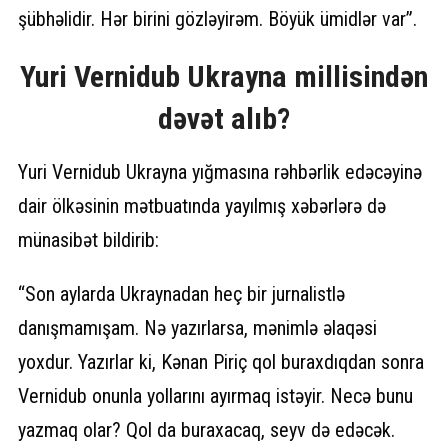
şübhəlidir. Hər birini gözləyirəm. Böyük ümidlər var”.
Yuri Vernidub Ukrayna millisindən
dəvət alıb?
Yuri Vernidub Ukrayna yığmasına rəhbərlik edəcəyinə
dair ölkəsinin mətbuatında yayılmış xəbərlərə də
münasibət bildirib:
“Son aylarda Ukraynadan heç bir jurnalistlə
danışmamışam. Nə yazırlarsa, mənimlə əlaqəsi
yoxdur. Yazırlar ki, Kənan Piriç qol buraxdıqdan sonra
Vernidub onunla yollarını ayırmaq istəyir. Necə bunu
yazmaq olar? Qol da buraxacaq, seyv də edəcək.