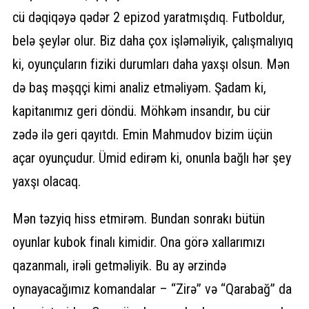
cü dəqiqəyə qədər 2 epizod yaratmışdıq. Futboldur,
belə şeylər olur. Biz daha çox işləməliyik, çalışmalıyıq
ki, oyunçuların fiziki durumları daha yaxşı olsun. Mən
də baş məşqçi kimi analiz etməliyəm. Şadam ki,
kapitanımız geri döndü. Möhkəm insandır, bu cür
zədə ilə geri qayıtdı. Emin Mahmudov bizim üçün
açar oyunçudur. Ümid edirəm ki, onunla bağlı hər şey
yaxşı olacaq.
Mən təzyiq hiss etmirəm. Bundan sonrakı bütün
oyunlar kubok finalı kimidir. Ona görə xallarımızı
qazanmalı, irəli getməliyik. Bu ay ərzində
oynayacağımız komandalar – “Zirə” və “Qarabağ” da