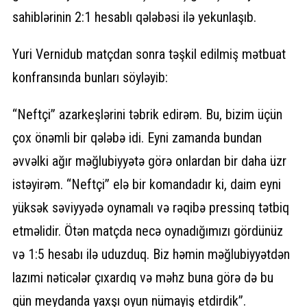
sahiblərinin 2:1 hesablı qələbəsi ilə yekunlaşıb.
Yuri Vernidub matçdan sonra təşkil edilmiş mətbuat
konfransında bunları söyləyib:
“Neftçi” azarkeşlərini təbrik edirəm. Bu, bizim üçün
çox önəmli bir qələbə idi. Eyni zamanda bundan
əvvəlki ağır məğlubiyyətə görə onlardan bir daha üzr
istəyirəm. “Neftçi” elə bir komandadır ki, daim eyni
yüksək səviyyədə oynamalı və rəqibə pressinq tətbiq
etməlidir. Ötən matçda necə oynadığımızı gördünüz
və 1:5 hesabı ilə uduzduq. Biz həmin məğlubiyyətdən
lazımi nəticələr çıxardıq və məhz buna görə də bu
gün meydanda yaxşı oyun nümayiş etdirdik”.