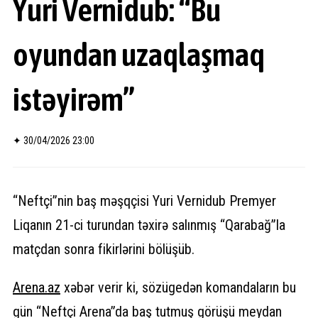
Yuri Vernidub: “Bu
oyundan uzaqlaşmaq
istəyirəm”
✦
30/04/2026 23:00
“Neftçi”nin baş məşqçisi Yuri Vernidub Premyer
Liqanın 21-ci turundan təxirə salınmış “Qarabağ”la
matçdan sonra fikirlərini bölüşüb.
Arena.
az
xəbər verir ki, sözügedən komandaların bu
gün “Neftçi Arena”da baş tutmuş görüşü meydan