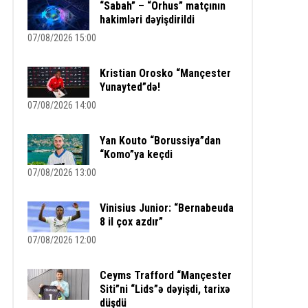
“Sabah” – “Orhus” matçının
hakimləri dəyişdirildi
07/08/2026 15:00
Kristian Orosko “Mançester
Yunayted”də!
07/08/2026 14:00
Yan Kouto “Borussiya”dan
“Komo”ya keçdi
07/08/2026 13:00
Vinisius Junior: “Bernabeuda
8 il çox azdır”
07/08/2026 12:00
Ceyms Trafford “Mançester
Siti”ni “Lids”ə dəyişdi, tarixə
düşdü