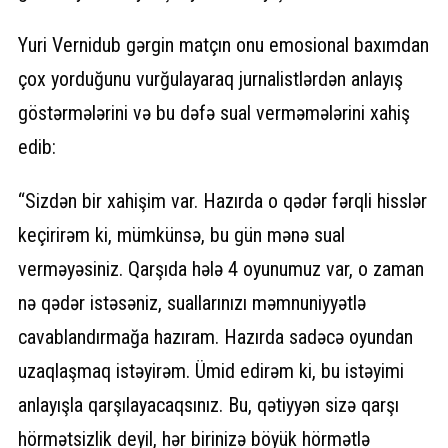
Yuri Vernidub gərgin matçın onu emosional baxımdan
çox yorduğunu vurğulayaraq jurnalistlərdən anlayış
göstərmələrini və bu dəfə sual verməmələrini xahiş
edib:
“Sizdən bir xahişim var. Hazırda o qədər fərqli hisslər
keçirirəm ki, mümkünsə, bu gün mənə sual
verməyəsiniz. Qarşıda hələ 4 oyunumuz var, o zaman
nə qədər istəsəniz, suallarınızı məmnuniyyətlə
cavablandırmağa hazıram. Hazırda sadəcə oyundan
uzaqlaşmaq istəyirəm. Ümid edirəm ki, bu istəyimi
anlayışla qarşılayacaqsınız. Bu, qətiyyən sizə qarşı
hörmətsizlik deyil, hər birinizə böyük hörmətlə