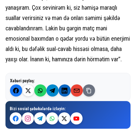
yanaşıram. Çox sevinirəm ki, siz həmişə maraqlı
suallar verirsiniz və mən də onları səmimi şəkildə
cavablandırıram. Lakin bu gərgin matç məni
emosional baxımdan o qədər yordu və bütün enerjimi
aldı ki, bu dəfəlik sual-cavab hissəsi olmasa, daha
yaxşı olar. İnanın ki, hamınıza dərin hörmətim var”.
Xəbəri paylaş:
Bizi sosial şəbəkələrdə izləyin: