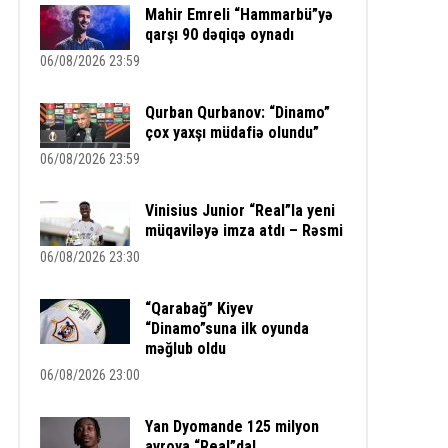
Mahir Emreli “Hammarbü”yə
qarşı 90 dəqiqə oynadı
06/08/2026 23:59
Qurban Qurbanov: “Dinamo”
çox yaxşı müdafiə olundu”
06/08/2026 23:59
Vinisius Junior “Real”la yeni
müqaviləyə imza atdı – Rəsmi
06/08/2026 23:30
“Qarabağ” Kiyev
“Dinamo”suna ilk oyunda
məğlub oldu
06/08/2026 23:00
Yan Dyomande 125 milyon
avroya “Real”da!