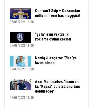
Con van’t Sxip – Qazaxıstan
millisinin yeni baş məşqçisi!
07/08/2026 19:00
“Şəfa” eyni vaxtda iki
yoxlama oyunu keçirdi
07/08/2026 18:00
Namiq Ələsgərov “Zirə”yə
lazım olmadı
07/08/2026 17:00
Azər Məmmədov: “İnanıram
ki, “Kəpəz” bu stadionu tam
dolduracaq”
07/08/2026 16:00