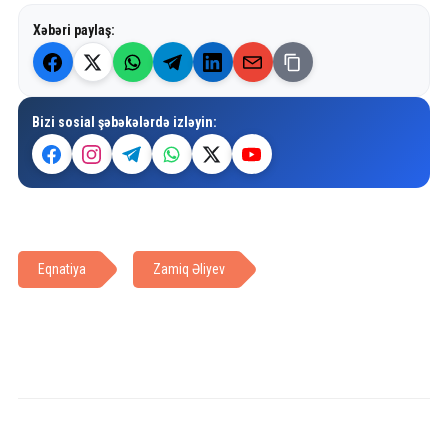
Xəbəri paylaş:
Bizi sosial şəbəkələrdə izləyin:
Eqnatiya
Zamiq Əliyev