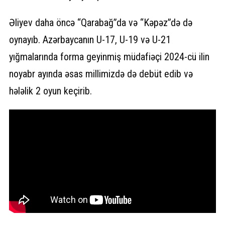
Əliyev daha öncə “Qarabağ”da və “Kəpəz”də də
oynayıb. Azərbaycanın U-17, U-19 və U-21
yığmalarında forma geyinmiş müdafiəçi 2024-cü ilin
noyabr ayında əsas millimizdə də debüt edib və
hələlik 2 oyun keçirib.