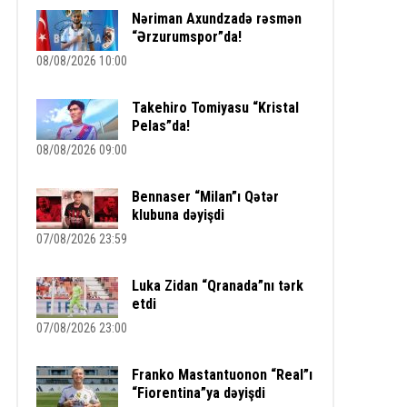
Nəriman Axundzadə rəsmən
“Ərzurumspor”da!
08/08/2026 10:00
Takehiro Tomiyasu “Kristal
Pelas”da!
08/08/2026 09:00
Bennaser “Milan”ı Qətər
klubuna dəyişdi
07/08/2026 23:59
Luka Zidan “Qranada”nı tərk
etdi
07/08/2026 23:00
Franko Mastantuonon “Real”ı
“Fiorentina”ya dəyişdi