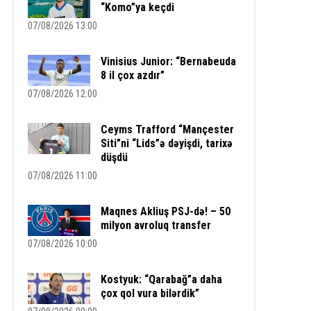
“Komo”ya keçdi
07/08/2026 13:00
Vinisius Junior: “Bernabeuda
8 il çox azdır”
07/08/2026 12:00
Ceyms Trafford “Mançester
Siti”ni “Lids”ə dəyişdi, tarixə
düşdü
07/08/2026 11:00
Maqnes Akliuş PSJ-də! – 50
milyon avroluq transfer
07/08/2026 10:00
Kostyuk: “Qarabağ”a daha
çox qol vura bilərdik”