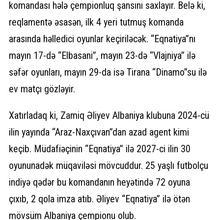
komandası hələ çempionluq şansını saxlayır. Belə ki,
reqlamentə əsasən, ilk 4 yeri tutmuş komanda
arasında həlledici oyunlar keçiriləcək. “Eqnatiya”nı
mayın 17-də “Elbasani”, mayın 23-də “Vlajniya” ilə
səfər oyunları, mayın 29-da isə Tirana “Dinamo”su ilə
ev matçı gözləyir.
Xatırladaq ki, Zamiq Əliyev Albaniya klubuna 2024-cü
ilin yayında “Araz-Naxçıvan”dan azad agent kimi
keçib. Müdafiəçinin “Eqnatiya” ilə 2027-ci ilin 30
oyununadək müqaviləsi mövcuddur. 25 yaşlı futbolçu
indiyə qədər bu komandanın heyətində 72 oyuna
çıxıb, 2 qola imza atıb. Əliyev “Eqnatiya” ilə ötən
mövsüm Albaniya çempionu olub.