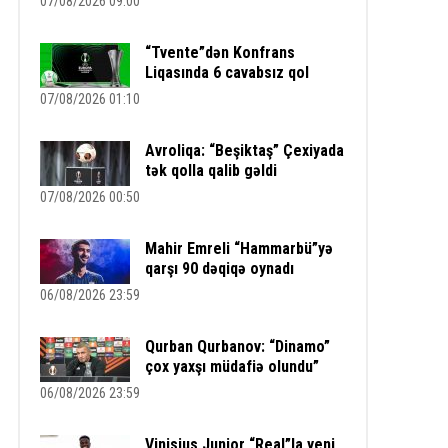
07/08/2026 09:00
“Tvente”dən Konfrans
Liqasında 6 cavabsız qol
07/08/2026 01:10
Avroliqa: “Beşiktaş” Çexiyada
tək qolla qalib gəldi
07/08/2026 00:50
Mahir Emreli “Hammarbü”yə
qarşı 90 dəqiqə oynadı
06/08/2026 23:59
Qurban Qurbanov: “Dinamo”
çox yaxşı müdafiə olundu”
06/08/2026 23:59
Vinisius Junior “Real”la yeni