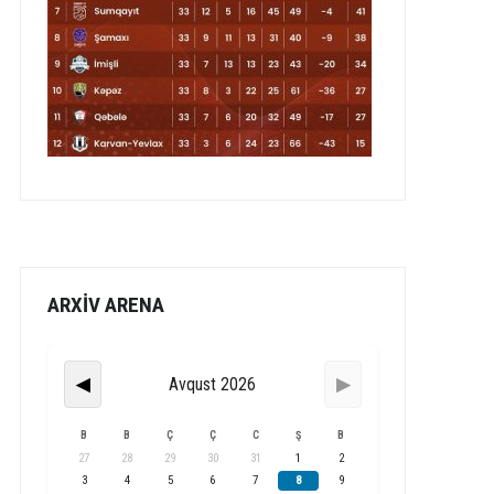
ARXİV ARENA
Avqust 2026
◀
▶
B
B
Ç
Ç
C
Ş
B
27
28
29
30
31
1
2
3
4
5
6
7
8
9