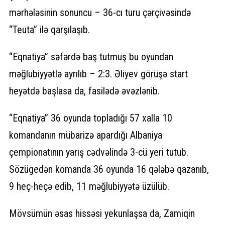
mərhələsinin sonuncu – 36-cı turu çərçivəsində
“Teuta” ilə qarşılaşıb.
“Eqnatiya” səfərdə baş tutmuş bu oyundan
məğlubiyyətlə ayrılıb – 2:3. Əliyev görüşə start
heyətdə başlasa da, fasilədə əvəzlənib.
“Eqnatiya” 36 oyunda topladığı 57 xalla 10
komandanın mübarizə apardığı Albaniya
çempionatının yarış cədvəlində 3-cü yeri tutub.
Sözügedən komanda 36 oyunda 16 qələbə qazanıb,
9 heç-heçə edib, 11 məğlubiyyətə üzülüb.
Mövsümün əsas hissəsi yekunlaşsa da, Zamiqin