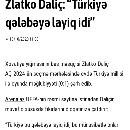
Zlatko Daliç: “Türkiyə
qələbəyə layiq idi”
✦
13/10/2023 11:00
Xovatiya yığmasının baş məşqçisi Zlatko Daliç
AÇ-2024-ün seçmə mərhələsində evdə Türkiyə millisi
ilə oyunda məğlubiyyəti (0:1) şərh edib.
Arena.
az
UEFA-nın rəsmi saytına istinadən Daliçin
müvafiq xüsusda fikirlərini diqqətinizə çatdırır:
“Türkiyə bu qələbəyə layiq idi, bu münasibətlə onları