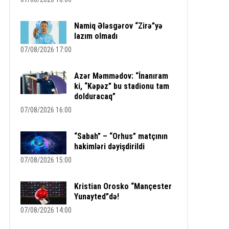
Namiq Ələsgərov “Zirə”yə
lazım olmadı
07/08/2026 17:00
Azər Məmmədov: “İnanıram
ki, “Kəpəz” bu stadionu tam
dolduracaq”
07/08/2026 16:00
“Sabah” – “Orhus” matçının
hakimləri dəyişdirildi
07/08/2026 15:00
Kristian Orosko “Mançester
Yunayted”də!
07/08/2026 14:00