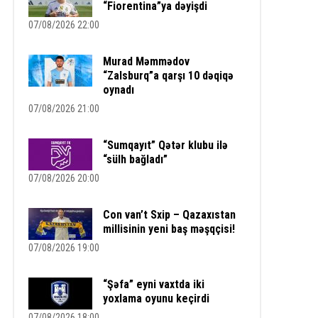
“Fiorentina”ya dəyişdi
07/08/2026 22:00
Murad Məmmədov
“Zalsburq”a qarşı 10 dəqiqə
oynadı
07/08/2026 21:00
“Sumqayıt” Qətər klubu ilə
“sülh bağladı”
07/08/2026 20:00
Con van’t Sxip – Qazaxıstan
millisinin yeni baş məşqçisi!
07/08/2026 19:00
“Şəfa” eyni vaxtda iki
yoxlama oyunu keçirdi
07/08/2026 18:00