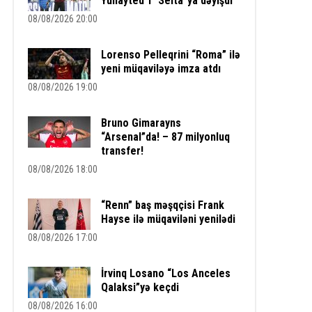
Yunayted”i “Selta”ya dəyişdi
08/08/2026 20:00
Lorenso Pelleqrini “Roma” ilə
yeni müqaviləyə imza atdı
08/08/2026 19:00
Bruno Gimarayns
“Arsenal”da! – 87 milyonluq
transfer!
08/08/2026 18:00
“Renn” baş məşqçisi Frank
Hayse ilə müqaviləni yenilədi
08/08/2026 17:00
İrvinq Losano “Los Anceles
Qalaksi”yə keçdi
08/08/2026 16:00