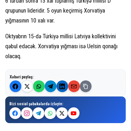
6 turdan sonra 13 xal toplamış Türkiyə millisi D
qrupunun lideridir. 5 oyun keçirmiş Xorvatiya
yığmasının 10 xalı var.
Oktyabrın 15-də Türkiyə millisi Latviya kollektivini
qəbul edəcək. Xorvatiya yığması isə Uelsin qonağı
olacaq.
Xəbəri paylaş:
Bizi sosial şəbəkələrdə izləyin: