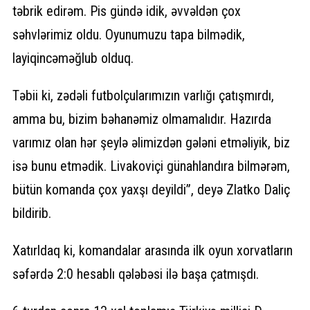
təbrik edirəm. Pis gündə idik, əvvəldən çox
səhvlərimiz oldu. Oyunumuzu tapa bilmədik,
layiqincəməğlub olduq.
Təbii ki, zədəli futbolçularımızın varlığı çatışmırdı,
amma bu, bizim bəhanəmiz olmamalıdır. Hazırda
varımız olan hər şeylə əlimizdən gələni etməliyik, biz
isə bunu etmədik. Livakoviçi günahlandıra bilmərəm,
bütün komanda çox yaxşı deyildi”, deyə Zlatko Daliç
bildirib.
Xatırldaq ki, komandalar arasında ilk oyun xorvatların
səfərdə 2:0 hesablı qələbəsi ilə başa çatmışdı.