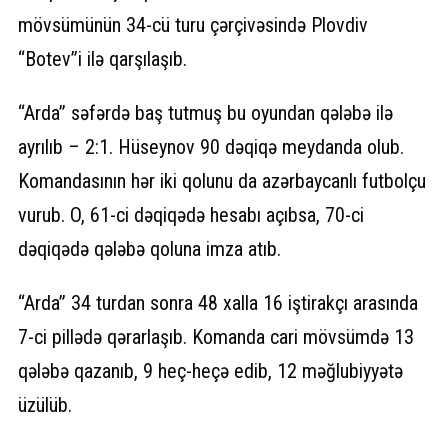
mövsümünün 34-cü turu çərçivəsində Plovdiv
“Botev”i ilə qarşılaşıb.
“Arda” səfərdə baş tutmuş bu oyundan qələbə ilə
ayrılıb – 2:1. Hüseynov 90 dəqiqə meydanda olub.
Komandasının hər iki qolunu da azərbaycanlı futbolçu
vurub. O, 61-ci dəqiqədə hesabı açıbsa, 70-ci
dəqiqədə qələbə qoluna imza atıb.
“Arda” 34 turdan sonra 48 xalla 16 iştirakçı arasında
7-ci pillədə qərarlaşıb. Komanda cari mövsümdə 13
qələbə qazanıb, 9 heç-heçə edib, 12 məğlubiyyətə
üzülüb.