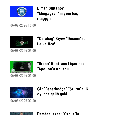
Elman Sultanov –
“Mingəçevir”in yeni baş
məşqçisi!
06/08/2026 10:00
“Qarabağ” Kiyev “Dinamo”su
ilə üz-üzə!
06/08/2026 09:00
“Brann” Konfrans Liqasında
“Apollon”a uduzdu
06/08/2026 01:00
ÇL: “Fənərbağça” “Şturm”a ilk
oyunda qalib gəldi
06/08/2026 00:40
Dambrauskas: “Orhus”la