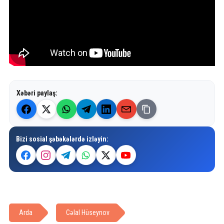
Xəbəri paylaş:
Bizi sosial şəbəkələrdə izləyin:
Arda
Cəlal Hüseynov