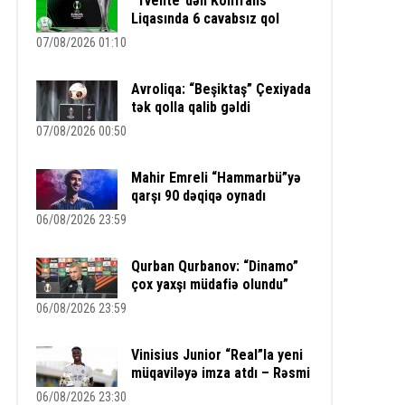
“Tvente”dən Konfrans
Liqasında 6 cavabsız qol
07/08/2026 01:10
Avroliqa: “Beşiktaş” Çexiyada
tək qolla qalib gəldi
07/08/2026 00:50
Mahir Emreli “Hammarbü”yə
qarşı 90 dəqiqə oynadı
06/08/2026 23:59
Qurban Qurbanov: “Dinamo”
çox yaxşı müdafiə olundu”
06/08/2026 23:59
Vinisius Junior “Real”la yeni
müqaviləyə imza atdı – Rəsmi
06/08/2026 23:30