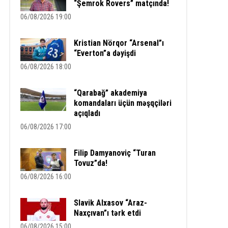
“Şemrok Rovers” matçında!
06/08/2026 19:00
Kristian Nörqor “Arsenal”ı
“Everton”a dəyişdi
06/08/2026 18:00
“Qarabağ” akademiya
komandaları üçün məşqçiləri
açıqladı
06/08/2026 17:00
Filip Damyanoviç “Turan
Tovuz”da!
06/08/2026 16:00
Slavik Alxasov “Araz-
Naxçıvan”ı tərk etdi
06/08/2026 15:00