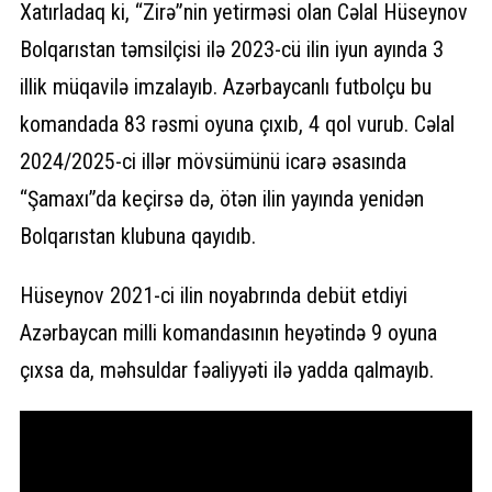
Xatırladaq ki, “Zirə”nin yetirməsi olan Cəlal Hüseynov
Bolqarıstan təmsilçisi ilə 2023-cü ilin iyun ayında 3
illik müqavilə imzalayıb. Azərbaycanlı futbolçu bu
komandada 83 rəsmi oyuna çıxıb, 4 qol vurub. Cəlal
2024/2025-ci illər mövsümünü icarə əsasında
“Şamaxı”da keçirsə də, ötən ilin yayında yenidən
Bolqarıstan klubuna qayıdıb.
Hüseynov 2021-ci ilin noyabrında debüt etdiyi
Azərbaycan milli komandasının heyətində 9 oyuna
çıxsa da, məhsuldar fəaliyyəti ilə yadda qalmayıb.