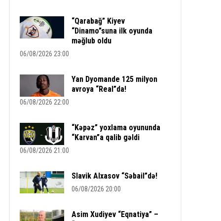
“Qarabağ” Kiyev
“Dinamo”suna ilk oyunda
məğlub oldu
06/08/2026 23:00
Yan Dyomande 125 milyon
avroya “Real”da!
06/08/2026 22:00
“Kəpəz” yoxlama oyununda
“Karvan”a qalib gəldi
06/08/2026 21:00
Slavik Alxasov “Səbail”də!
06/08/2026 20:00
Asim Xudiyev “Eqnatiya” –