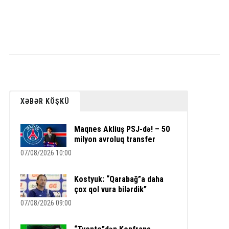
XƏBƏR KÖŞKÜ
Maqnes Akliuş PSJ-də! – 50
milyon avroluq transfer
07/08/2026 10:00
Kostyuk: “Qarabağ”a daha
çox qol vura bilərdik”
07/08/2026 09:00