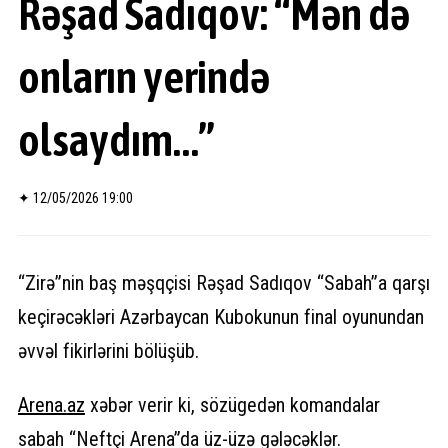
Rəşad Sadıqov: “Mən də
onların yerində
olsaydım…”
✦
12/05/2026 19:00
“Zirə”nin baş məşqçisi Rəşad Sadıqov “Sabah”a qarşı
keçirəcəkləri Azərbaycan Kubokunun final oyunundan
əvvəl fikirlərini bölüşüb.
Arena.
az
xəbər verir ki, sözügedən komandalar
sabah “Neftçi Arena”da üz-üzə gələcəklər.