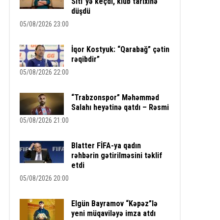
Siti”yə keçdi, klub tarixinə
düşdü
05/08/2026 23:00
İqor Kostyuk: “Qarabağ” çətin
rəqibdir”
05/08/2026 22:00
“Trabzonspor” Məhəmməd
Salahı heyətinə qatdı – Rəsmi
05/08/2026 21:00
Blatter FİFA-ya qadın
rəhbərin gətirilməsini təklif
etdi
05/08/2026 20:00
Elgün Bayramov “Kəpəz”lə
yeni müqaviləyə imza atdı