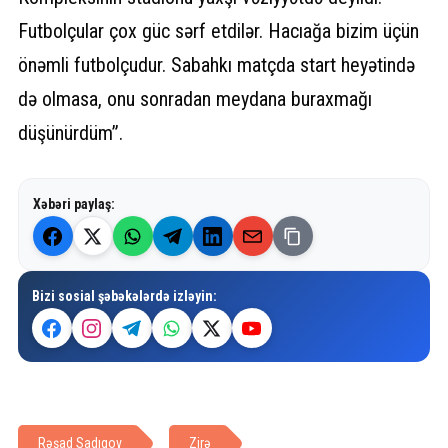
Futbolçular çox güc sərf etdilər. Hacıağa bizim üçün
önəmli futbolçudur. Sabahkı matçda start heyətində
də olmasa, onu sonradan meydana buraxmağı
düşünürdüm”.
Xəbəri paylaş:
Bizi sosial şəbəkələrdə izləyin:
Rəşad Sadıqov
Zirə