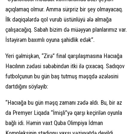
açıqlamaq olmur. Amma sürpriz bir şey olmayacaq.
İlk dəqiqələrdə qol vurub üstünlüyü ələ almağa
çalışacağıq. Sabah bizim də müəyyən planlarımız var.
İstəyirəm baxımlı oyuna şahidlik edək”.
Yeri gəlmişkən, “Zirə” final qarşılaşmasına Hacıağa
Hacılının zədəsi səbəbindən itki ilə çıxacaq. Sadıqov
futbolçunun bu gün baş tutmuş məşqdə əzələsini
dartdığını söyləyib:
“Hacıağa bu gün məşq zamanı zədə aldı. Bu, bir az
da Premyer Liqada “İmişli”yə qarşı keçirilən oyunla
bağlı idi. Həmin vaxt Quba Olimpiya İdman
Kompleksinin stadionu yaxşı vəziyyətdə deyildi.