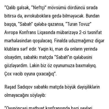
“Qalib gəlsək, “Neftçi” mövsümü dördüncü sırada
bitirsə də, avrokuboklara gedə bilməyəcək. Bundan
başqa, “Sabah” qələbə qazansa, “Turan Tovuz”
Avropa Konfrans Liqasında mübarizəyə 2-ci təsnifat
mərhələsindən qoşulacaq. Finalda uduzmağımız digər
klublara sərf edir. Yəqin ki, mən də onların yerində
olsaydım, sabahkı matçda “Sabah”ın qələbəsini
gözləyərdim. Lakin biz öz oyunumuza baxmalıyıq.
Çox vacib oyuna çıxacağıq”.
Rəşad Sadıqov sabahkı matçda böyük dəyişiliklərin
olmayacağını söyləyib:
“Oyunöncəsi mətbuat konfransında bəzi şeyləri