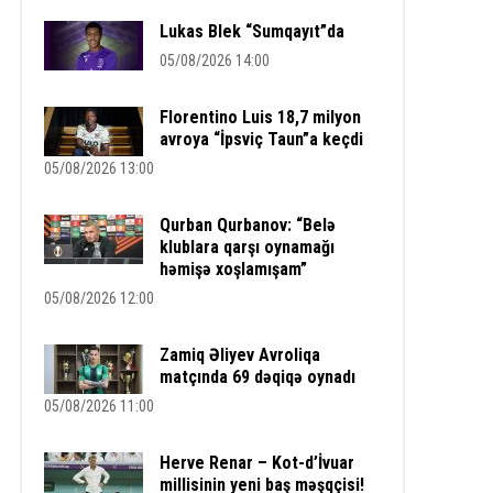
Lukas Blek “Sumqayıt”da
05/08/2026 14:00
Florentino Luis 18,7 milyon
avroya “İpsviç Taun”a keçdi
05/08/2026 13:00
Qurban Qurbanov: “Belə
klublara qarşı oynamağı
həmişə xoşlamışam”
05/08/2026 12:00
Zamiq Əliyev Avroliqa
matçında 69 dəqiqə oynadı
05/08/2026 11:00
Herve Renar – Kot-d’İvuar
millisinin yeni baş məşqçisi!