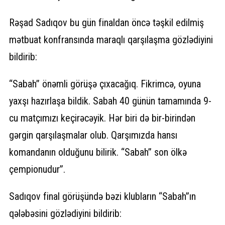
Rəşad Sadıqov bu gün finaldan öncə təşkil edilmiş
mətbuat konfransında maraqlı qarşılaşma gözlədiyini
bildirib:
“Sabah” önəmli görüşə çıxacağıq. Fikrimcə, oyuna
yaxşı hazırlaşa bildik. Sabah 40 günün tamamında 9-
cu matçımızı keçirəcəyik. Hər biri də bir-birindən
gərgin qarşılaşmalar olub. Qarşımızda hansı
komandanın olduğunu bilirik. “Sabah” son ölkə
çempionudur”.
Sadıqov final görüşündə bəzi klubların “Sabah”ın
qələbəsini gözlədiyini bildirib: