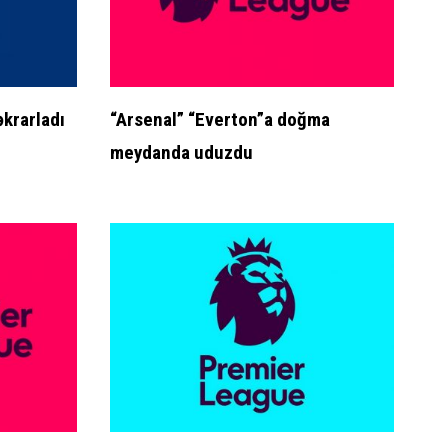
əkrarladı
“Arsenal” “Everton”a doğma
meydanda uduzdu