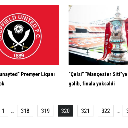
Yunayted” Premyer Liqanı
“Çelsi” “Mançester Siti”yə
ək
gəlib, finala yüksəldi
1
…
318
319
320
321
322
…