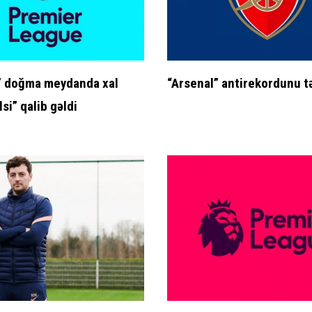
” doğma meydanda xal
“Arsenal” antirekordunu t
lsi” qalib gəldi