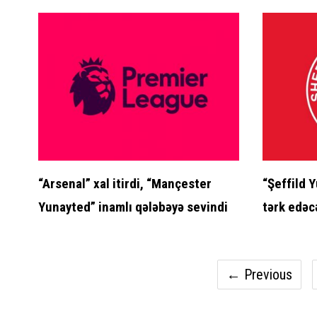
“Arsenal” xal itirdi, “Mançester
“Şeffild 
Yunayted” inamlı qələbəyə sevindi
tərk edəc
← Previous