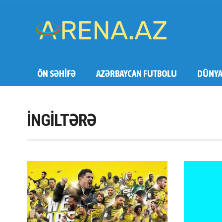
ÖN SƏHİFƏ
AZƏRBAYCAN FUTBOLU
DÜNYA
İNGİLTƏRƏ