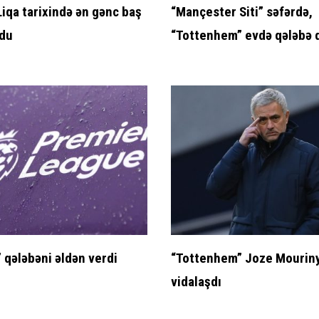
iqa tarixində ən gənc baş
“Mançester Siti” səfərdə,
ldu
“Tottenhem” evdə qələbə 
” qələbəni əldən verdi
“Tottenhem” Joze Mouriny
vidalaşdı