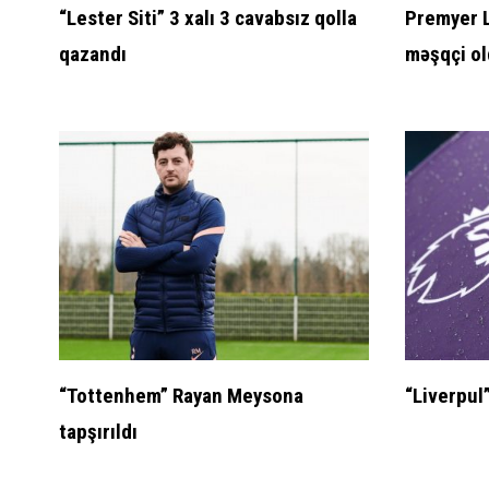
“Lester Siti” 3 xalı 3 cavabsız qolla
Premyer L
qazandı
məşqçi o
“Tottenhem” Rayan Meysona
“Liverpul
tapşırıldı