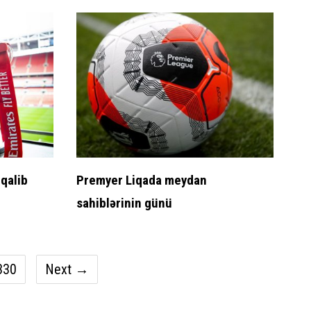
 qalib
Premyer Liqada meydan
sahiblərinin günü
330
Next →