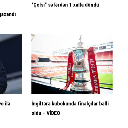
“Çelsi” səfərdən 1 xalla döndü
qazandı
o ilə
İngiltərə kubokunda finalçılar bəlli
oldu – VİDEO