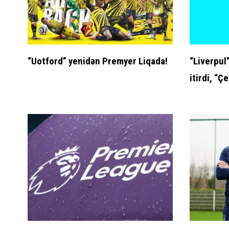
“Uotford” yenidən Premyer Liqada!
“Liverpul
itirdi, “Çe