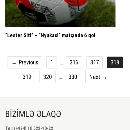
“Lester Siti” – “Nyukasl” matçında 6 qol
← Previous
1
…
316
317
318
319
320
…
330
Next →
BİZİMLƏ ƏLAQƏ
Tel: (+994) 10 522-10-22