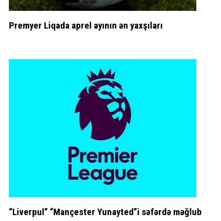
Premyer Liqada aprel ayının ən yaxşıları
“Liverpul” “Mançester Yunayted”i səfərdə məğlub