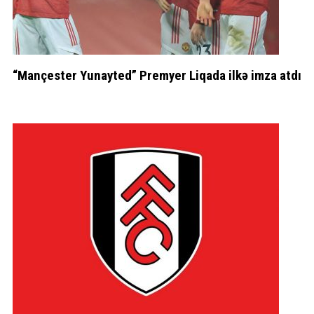
“Mançester Yunayted” Premyer Liqada ilkə imza atdı