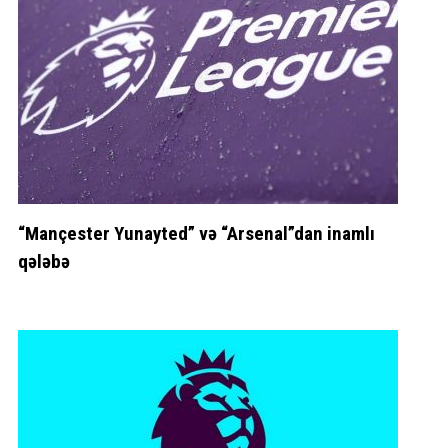
“Mançester Yunayted” və “Arsenal”dan inamlı
qələbə