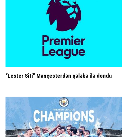
“Lester Siti” Mançesterdən qələbə ilə döndü