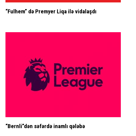
“Fulhem” də Premyer Liqa ilə vidalaşdı
“Bernli”dən səfərdə inamlı qələbə