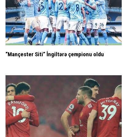
“Mançester Siti” İngiltərə çempionu oldu