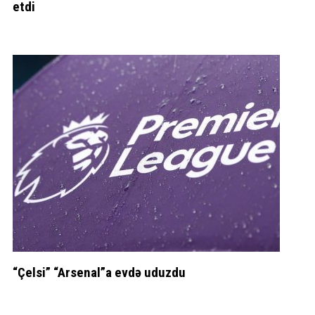
etdi
“Çelsi” “Arsenal”a evdə uduzdu