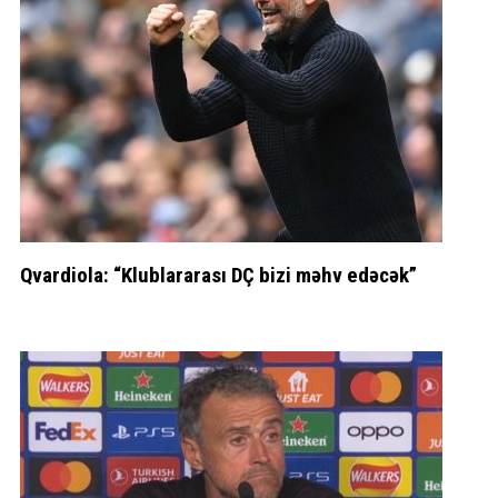
Qvardiola: “Klublararası DÇ bizi məhv edəcək”