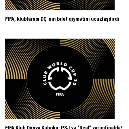
FIFA, klublarası DÇ-nin bilet qiymətini ucuzlaşdırdı
FIFA Klub Dünya Kuboku: PSJ və “Real” yarımfinalda!