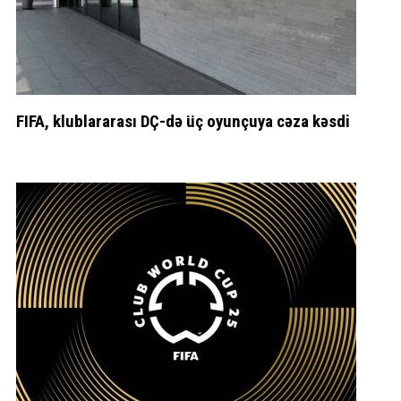
FIFA, klublararası DÇ-də üç oyunçuya cəza kəsdi