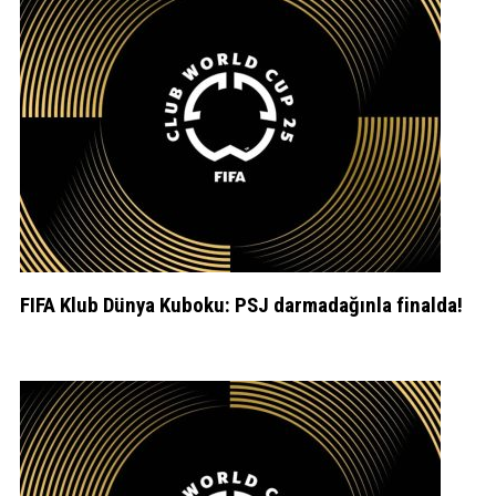
FIFA Klub Dünya Kuboku: PSJ darmadağınla finalda!