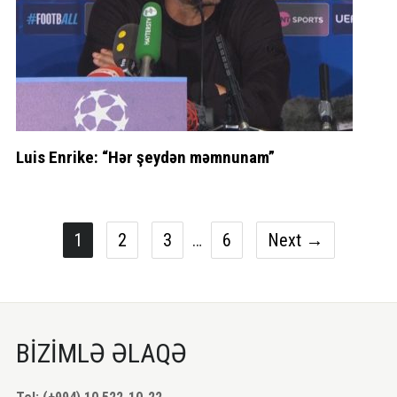
Luis Enrike: “Hər şeydən məmnunam”
1
2
3
…
6
Next →
BİZİMLƏ ƏLAQƏ