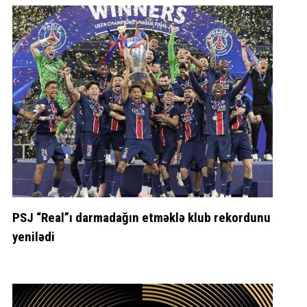
PSJ “Real”ı darmadağın etməklə klub rekordunu
yenilədi