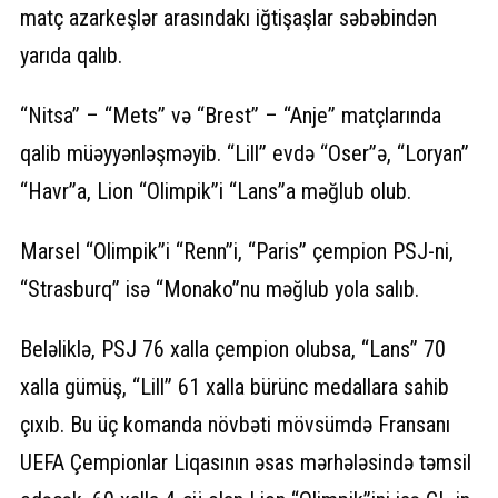
matç azarkeşlər arasındakı iğtişaşlar səbəbindən
yarıda qalıb.
“Nitsa” – “Mets” və “Brest” – “Anje” matçlarında
qalib müəyyənləşməyib. “Lill” evdə “Oser”ə, “Loryan”
“Havr”a, Lion “Olimpik”i “Lans”a məğlub olub.
Marsel “Olimpik”i “Renn”i, “Paris” çempion PSJ-ni,
“Strasburq” isə “Monako”nu məğlub yola salıb.
Beləliklə, PSJ 76 xalla çempion olubsa, “Lans” 70
xalla gümüş, “Lill” 61 xalla bürünc medallara sahib
çıxıb. Bu üç komanda növbəti mövsümdə Fransanı
UEFA Çempionlar Liqasının əsas mərhələsində təmsil