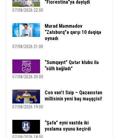
“Fiorentina”ya dəyişdi
07/08/2026 22:00
Murad Məmmədov
“Zalsburq”a qarşı 10 dəqiqə
oynadı
07/08/2026 21:00
“Sumqayıt” Qətər klubu ilə
“sülh bağladı”
07/08/2026 20:00
Con van’t Sxip – Qazaxıstan
millisinin yeni baş məşqçisi!
07/08/2026 19:00
“Şəfa” eyni vaxtda iki
yoxlama oyunu keçirdi
07/08/2026 18:00