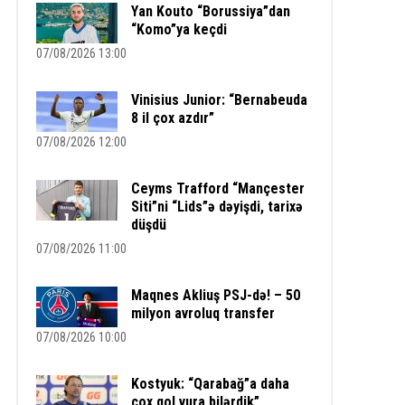
Yan Kouto “Borussiya”dan
“Komo”ya keçdi
07/08/2026 13:00
Vinisius Junior: “Bernabeuda
8 il çox azdır”
07/08/2026 12:00
Ceyms Trafford “Mançester
Siti”ni “Lids”ə dəyişdi, tarixə
düşdü
07/08/2026 11:00
Maqnes Akliuş PSJ-də! – 50
milyon avroluq transfer
07/08/2026 10:00
Kostyuk: “Qarabağ”a daha
çox qol vura bilərdik”