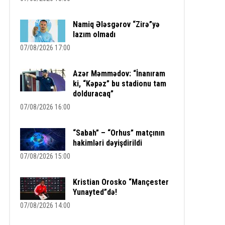
Namiq Ələsgərov “Zirə”yə
lazım olmadı
07/08/2026 17:00
Azər Məmmədov: “İnanıram
ki, “Kəpəz” bu stadionu tam
dolduracaq”
07/08/2026 16:00
“Sabah” – “Orhus” matçının
hakimləri dəyişdirildi
07/08/2026 15:00
Kristian Orosko “Mançester
Yunayted”də!
07/08/2026 14:00