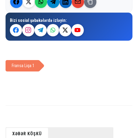
Bizi sosial şəbəkələrdə izləyin:
Fransa Liqa 1
XƏBƏR KÖŞKÜ