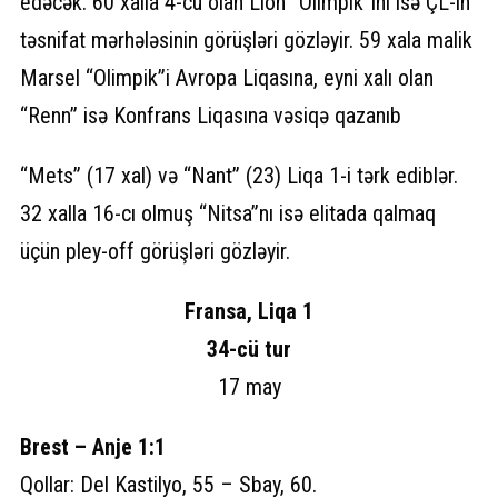
edəcək. 60 xalla 4-cü olan Lion “Olimpik”ini isə ÇL-in
təsnifat mərhələsinin görüşləri gözləyir. 59 xala malik
Marsel “Olimpik”i Avropa Liqasına, eyni xalı olan
“Renn” isə Konfrans Liqasına vəsiqə qazanıb
“Mets” (17 xal) və “Nant” (23) Liqa 1-i tərk ediblər.
32 xalla 16-cı olmuş “Nitsa”nı isə elitada qalmaq
üçün pley-off görüşləri gözləyir.
Fransa, Liqa 1
34-cü tur
17 may
Brest – Anje 1:1
Qollar: Del Kastilyo, 55 – Sbay, 60.