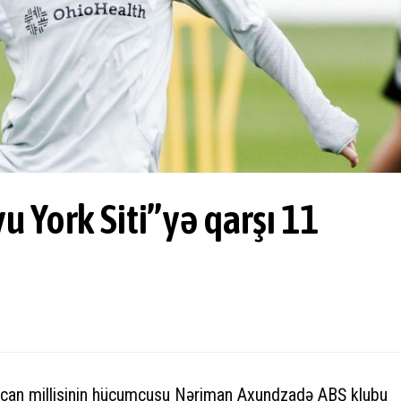
York Siti”yə qarşı 11
ycan millisinin hücumçusu Nəriman Axundzadə ABŞ klubu