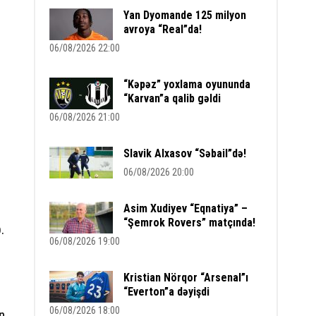
Yan Dyomande 125 milyon
avroya “Real”da!
06/08/2026 22:00
“Kəpəz” yoxlama oyununda
“Karvan”a qalib gəldi
06/08/2026 21:00
Slavik Alxasov “Səbail”də!
06/08/2026 20:00
Asim Xudiyev “Eqnatiya” –
“Şemrok Rovers” matçında!
.
06/08/2026 19:00
Kristian Nörqor “Arsenal”ı
“Everton”a dəyişdi
06/08/2026 18:00
n