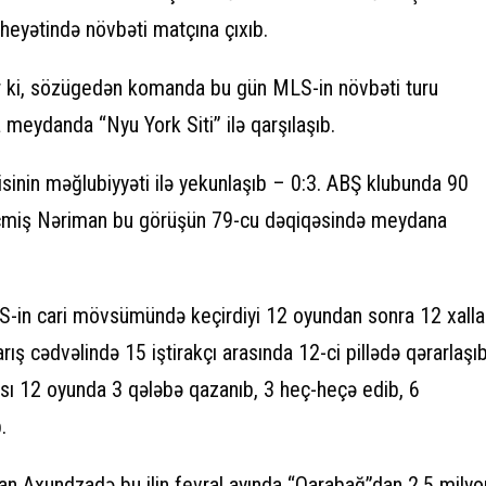
eyətində növbəti matçına çıxıb.
r ki, sözügedən komanda bu gün MLS-in növbəti turu
meydanda “Nyu York Siti” ilə qarşılaşıb.
sinin məğlubiyyəti ilə yekunlaşıb – 0:3. ABŞ klubunda 90
çmiş Nəriman bu görüşün 79-cu dəqiqəsində meydana
-in cari mövsümündə keçirdiyi 12 oyundan sonra 12 xalla
rış cədvəlində 15 iştirakçı arasında 12-ci pillədə qərarlaşıb
ı 12 oyunda 3 qələbə qazanıb, 3 heç-heçə edib, 6
.
man Axundzadə bu ilin fevral ayında “Qarabağ”dan 2,5 milyo