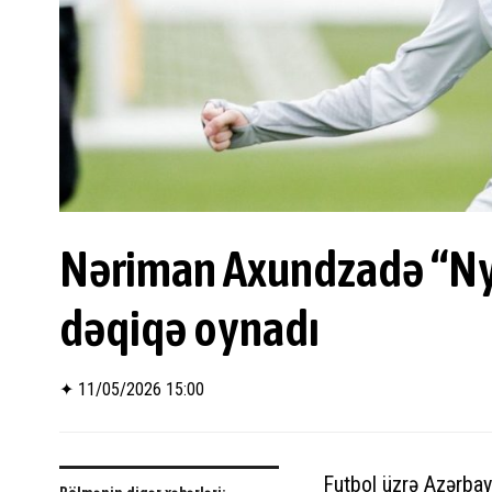
Nəriman Axundzadə “Nyu 
dəqiqə oynadı
✦
11/05/2026 15:00
Futbol üzrə Azərba