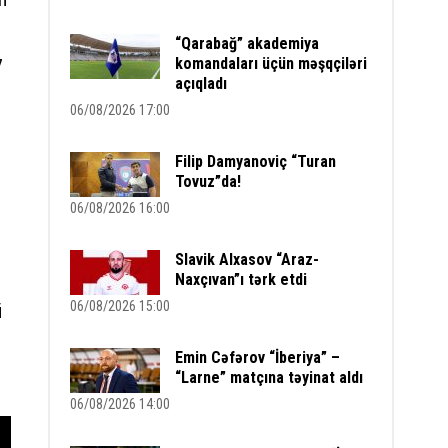
“Qarabağ” akademiya
komandaları üçün məşqçiləri
7
açıqladı
06/08/2026 17:00
Filip Damyanoviç “Turan
Tovuz”da!
06/08/2026 16:00
Slavik Alxasov “Araz-
Naxçıvan”ı tərk etdi
06/08/2026 15:00
ü
Emin Cəfərov “İberiya” –
“Larne” matçına təyinat aldı
06/08/2026 14:00