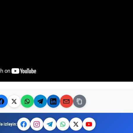
ə izləyin: