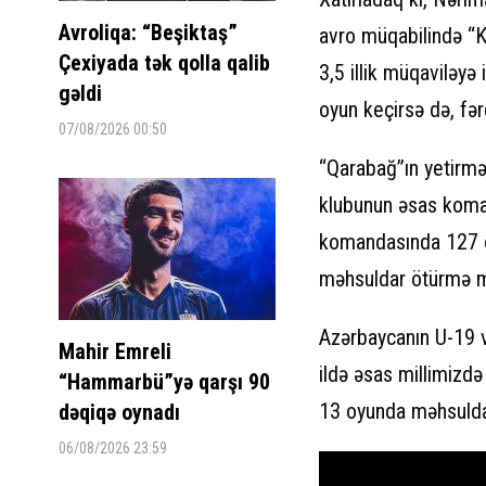
Avroliqa: “Beşiktaş”
avro müqabilində “K
Çexiyada tək qolla qalib
3,5 illik müqaviləy
gəldi
oyun keçirsə də, fər
07/08/2026 00:50
“Qarabağ”ın yetirm
klubunun əsas koman
komandasında 127 oy
məhsuldar ötürmə mü
Azərbaycanın U-19 
Mahir Emreli
ildə əsas millimizdə
“Hammarbü”yə qarşı 90
13 oyunda məhsuldar
dəqiqə oynadı
06/08/2026 23:59