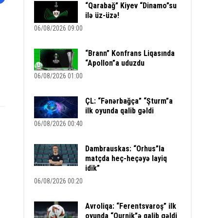
“Qarabağ” Kiyev “Dinamo”su
ilə üz-üzə!
06/08/2026 09:00
“Brann” Konfrans Liqasında
“Apollon”a uduzdu
06/08/2026 01:00
ÇL: “Fənərbağça” “Şturm”a
ilk oyunda qalib gəldi
06/08/2026 00:40
Dambrauskas: “Orhus”la
matçda heç-heçəyə layiq
idik”
06/08/2026 00:20
Avroliqa: “Ferentsvaroş” ilk
oyunda “Qurnik”ə qalib gəldi