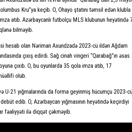
olumbus Kru”ya keçib. O, Ohayo ştatını təmsil edən klubla
ə imza atıb. Azərbaycanlı futbolçu MLS klubunun heyətində 
qlənə bilməyib.
əsi hesab olan Nəriman Axundzadə 2023-cü ildən Ağdam
dasında çıxış edirdi. Sağ cinah vingeri “Qarabağ”ın əsas
una çıxıb. O, bu oyunlarda 35 qola imza atıb, 17
əllifi olub.
və U-21 yığmalarında da forma geyinmiş hücumçu 2023-c
 debüt edib. O, Azərbaycan yığmasının heyətində keçirdiyi
 fəaliyyəti ilə diqqət çəkməyib.