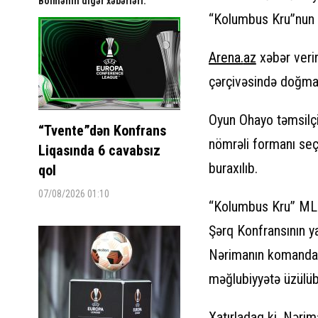
Bölmənin digər xəbərləri:
“Kolumbus Kru”nun h
Arena.
az
xəbər veri
çərçivəsində doğma 
Oyun Ohayo təmsilçi
“Tvente”dən Konfrans
nömrəli formanı se
Liqasında 6 cavabsız
buraxılıb.
qol
07/08/2026 01:10
“Kolumbus Kru” MLS
Şərq Konfransının ya
Nərimanın komandas
məğlubiyyətə üzülüb
Xatırladaq ki, Nəri