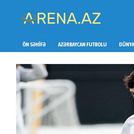
ÖN SƏHİFƏ
AZƏRBAYCAN FUTBOLU
DÜNYA