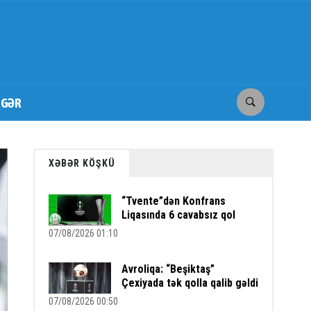
İGƏR
XƏBƏR KÖŞKÜ
“Tvente”dən Konfrans
Liqasında 6 cavabsız qol
07/08/2026 01:10
Avroliqa: “Beşiktaş”
Çexiyada tək qolla qalib gəldi
07/08/2026 00:50