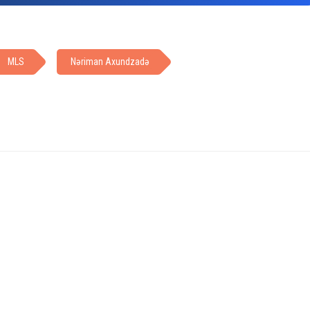
MLS
Nəriman Axundzadə