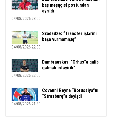
baş məşqçisi postundan
ayrıldı
04/08/2026 23:00
Sxadadze: “Transfer işlərini
başa vurmamışıq”
04/08/2026 22:30
Dambrauskas: “Orhus”a qalib
gəlmək istəyirik”
04/08/2026 22:00
Covanni Reyna “Borussiya”nı
“Strasburq”a dəyişdi
04/08/2026 21:30