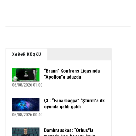
XƏBƏR KÖŞKÜ
“Brann” Konfrans Liqasında
“Apollon”a uduzdu
06/08/2026 01:00
ÇL: “Fənərbağça” “Şturm”a ilk
oyunda qalib gəldi
06/08/2026 00:40
Dambrauskas: “Orhus”la