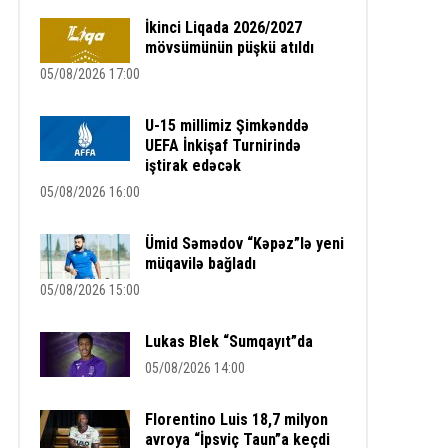
İkinci Liqada 2026/2027
mövsümünün püşkü atıldı
05/08/2026 17:00
U-15 millimiz Şimkənddə
UEFA İnkişaf Turnirində
iştirak edəcək
05/08/2026 16:00
Ümid Səmədov “Kəpəz”lə yeni
müqavilə bağladı
05/08/2026 15:00
Lukas Blek “Sumqayıt”da
05/08/2026 14:00
Florentino Luis 18,7 milyon
avroya “İpsviç Taun”a keçdi