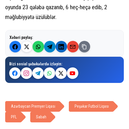
oyunda 23 qələbə qazanıb, 6 heç-heçə edib, 2
məğlubiyyətə üzülüblər.
Xəbəri paylaş:
Bizi sosial şəbəkələrdə izləyin:
Azərbaycan Premyer Liqası
Peşəkar Futbol Liqası
PFL
Sabah