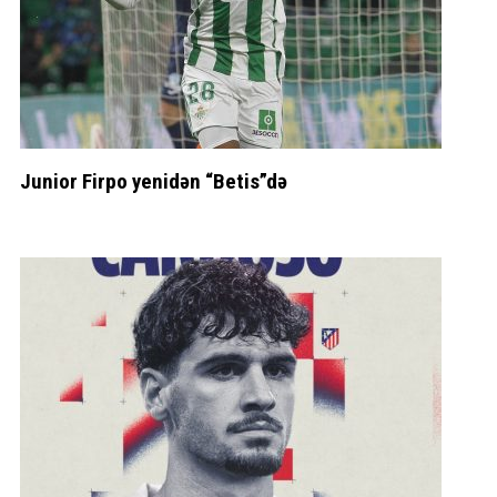
Junior Firpo yenidən “Betis”də