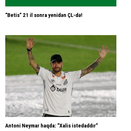
“Betis” 21 il sonra yenidən ÇL-də!
Antoni Neymar haqda: “Xalis istedaddır”