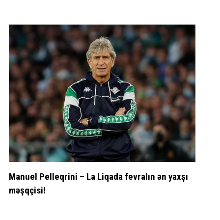
Manuel Pelleqrini – La Liqada fevralın ən yaxşı
məşqçisi!