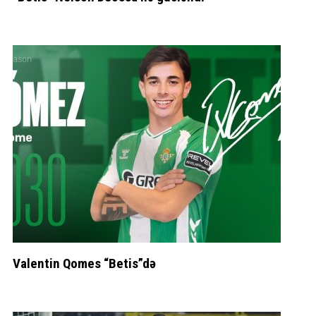
Valentin Qomes “Betis”də