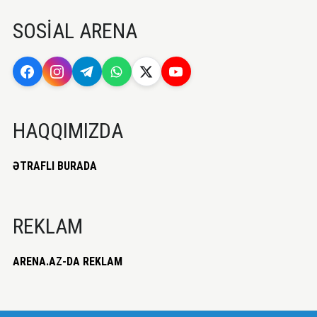
SOSİAL ARENA
HAQQIMIZDA
ƏTRAFLI BURADA
REKLAM
ARENA.AZ-DA REKLAM