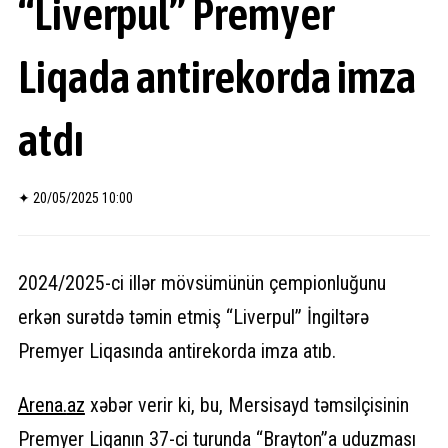
“Liverpul” Premyer
Liqada antirekorda imza
atdı
✦
20/05/2025 10:00
2024/2025-ci illər mövsümünün çempionluğunu
erkən surətdə təmin etmiş “Liverpul” İngiltərə
Premyer Liqasında antirekorda imza atıb.
Arena.
az
xəbər verir ki, bu, Mersisayd təmsilçisinin
Premyer Liqanın 37-ci turunda “Brayton”a uduzması