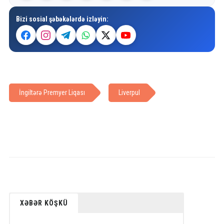
Bizi sosial şəbəkələrdə izləyin:
İngiltərə Premyer Liqası
Liverpul
XƏBƏR KÖŞKÜ