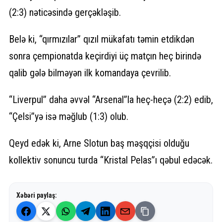
(2:3) nəticəsində gerçəkləşib.
Belə ki, “qırmızılar” qızıl mükafatı təmin etdikdən
sonra çempionatda keçirdiyi üç matçın heç birində
qalib gələ bilməyən ilk komandaya çevrilib.
“Liverpul” daha əvvəl “Arsenal”la heç-heçə (2:2) edib,
“Çelsi”yə isə məğlub (1:3) olub.
Qeyd edək ki, Arne Slotun baş məşqçisi olduğu
kollektiv sonuncu turda “Kristal Pelas”ı qəbul edəcək.
Xəbəri paylaş: