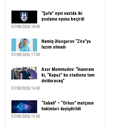
“Şəfa” eyni vaxtda iki
yoxlama oyunu keçirdi
07/08/2026 18:00
Namiq Ələsgərov “Zirə”yə
lazım olmadı
07/08/2026 17:00
Azər Məmmədov: “İnanıram
ki, “Kəpəz” bu stadionu tam
dolduracaq”
07/08/2026 16:00
“Sabah” – “Orhus” matçının
hakimləri dəyişdirildi
07/08/2026 15:00