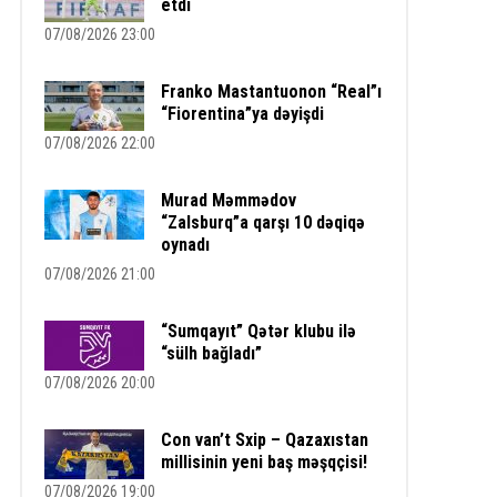
etdi
07/08/2026 23:00
Franko Mastantuonon “Real”ı
“Fiorentina”ya dəyişdi
07/08/2026 22:00
Murad Məmmədov
“Zalsburq”a qarşı 10 dəqiqə
oynadı
07/08/2026 21:00
“Sumqayıt” Qətər klubu ilə
“sülh bağladı”
07/08/2026 20:00
Con van’t Sxip – Qazaxıstan
millisinin yeni baş məşqçisi!
07/08/2026 19:00