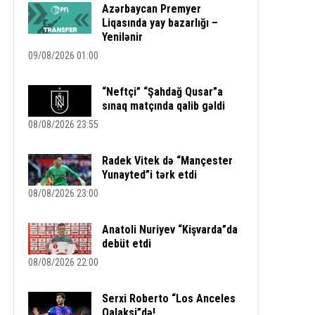
Azərbaycan Premyer
Liqasında yay bazarlığı –
Yenilənir
09/08/2026 01:00
“Neftçi” “Şahdağ Qusar”a
sınaq matçında qalib gəldi
08/08/2026 23:55
Radek Vitek də “Mançester
Yunayted”i tərk etdi
08/08/2026 23:00
Anatoli Nuriyev “Kişvarda”da
debüt etdi
08/08/2026 22:00
Serxi Roberto “Los Anceles
Qalaksi”də!