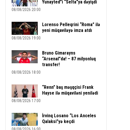
Yunayted”i “Selta”ya dəyişdi
08/08/2026 20:00
Lorenso Pelleqrini “Roma” ilə
yeni müqaviləyə imza atdı
08/08/2026 19:00
Bruno Gimarayns
“Arsenal”da! – 87 milyonluq
transfer!
08/08/2026 18:00
“Renn” baş məşqçisi Frank
Hayse ilə müqaviləni yenilədi
08/08/2026 17:00
İrvinq Losano “Los Anceles
Qalaksi”yə keçdi
08/08/2026 16:00