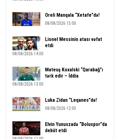
Oreli Manqala “Xetafe”də!
08/08/2026 15:00
Lionel Messinin atası vəfat
etdi
08/08/2026 14:00
Mateuş Koxalski “Qarabağ”ı
tərk edir – İddia
08/08/2026 13:00
Luka Zidan “Leqanes”də!
08/08/2026 12:00
Elvin Yunuszadə “Boluspor”da
debüt etdi
08/08/2026 11:00