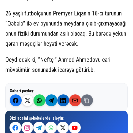
26 yaşlı futbolçunun Premyer Liqanın 16-cı turunun
“Qəbələ” ilə ev oyununda meydana çıxıb-çıxmayacağı
onun fiziki durumundan asılı olacaq. Bu barədə yekun
qərarı məşqçilər heyəti verəcək.
Qeyd edək ki, “Neftçi” Ahmed Ahmedovu cari
mövsümün sonunadək icarəyə götürüb.
Xəbəri paylaş:
Bizi sosial şəbəkələrdə izləyin: