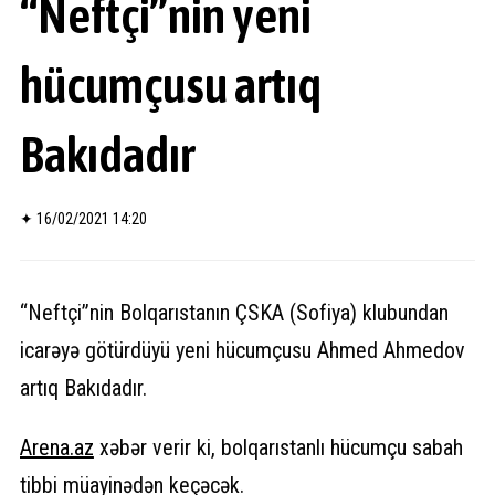
“Neftçi”nin yeni
hücumçusu artıq
Bakıdadır
✦
16/02/2021 14:20
“Neftçi”nin Bolqarıstanın ÇSKA (Sofiya) klubundan
icarəyə götürdüyü yeni hücumçusu Ahmed Ahmedov
artıq Bakıdadır.
Arena.az
xəbər verir ki, bolqarıstanlı hücumçu sabah
tibbi müayinədən keçəcək.