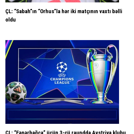
ÇL: “Sabah”ın “Orhus”la hər iki matçının vaxtı bəlli
oldu
ÇL: “Fənərbağça” üçün 3-cü raundda Avstriya klubu