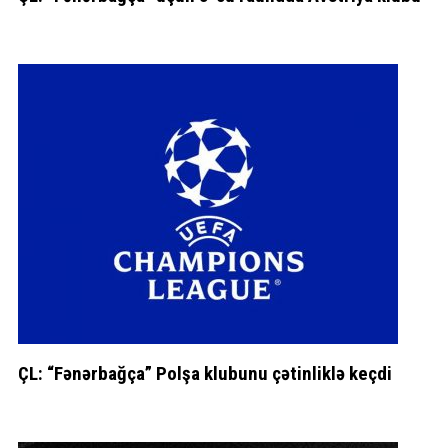
ÇL: “Fənərbağça” Polşa klubunu çətinliklə keçdi