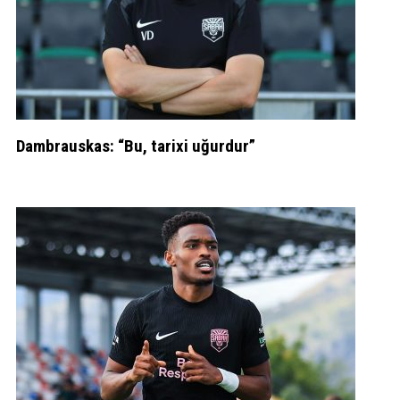
Dambrauskas: “Bu, tarixi uğurdur”