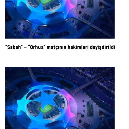
“Sabah” – “Orhus” matçının hakimləri dəyişdirildi