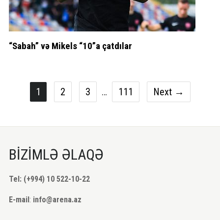
“Sabah” və Mikels “10”a çatdılar
1
2
3
…
111
Next →
BİZİMLƏ ƏLAQƏ
Tel: (+994) 10 522-10-22
E-mail
:
info@arena.az