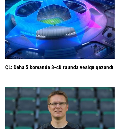
ÇL: Daha 5 komanda 3-cü raunda vəsiqə qazandı