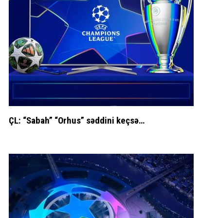
ÇL: “Sabah” “Orhus” səddini keçsə…