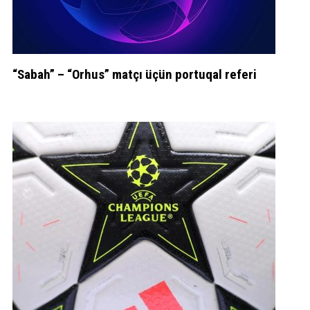
“Sabah” – “Orhus” matçı üçün portuqal referi