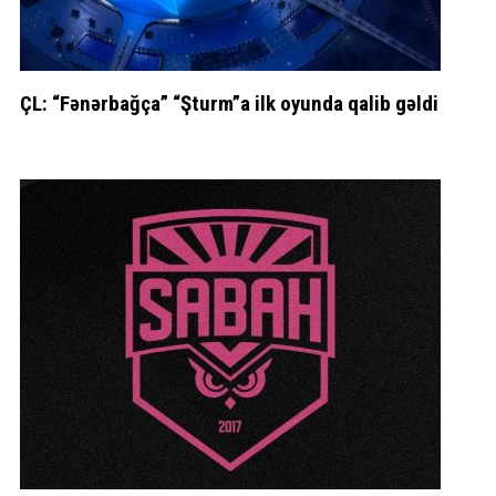
ÇL: “Fənərbağça” “Şturm”a ilk oyunda qalib gəldi