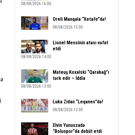
08/08/2026 16:00
Oreli Manqala “Xetafe”də!
08/08/2026 15:00
Lionel Messinin atası vəfat
etdi
08/08/2026 14:00
Mateuş Koxalski “Qarabağ”ı
tərk edir – İddia
sə
08/08/2026 13:00
ş
Luka Zidan “Leqanes”də!
08/08/2026 12:00
Elvin Yunuszadə
“Boluspor”da debüt etdi