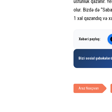
üstünlük qazanır. Y
olur. Bizdə də “Saba
1 xal qazandıq və xal
Xəbəri paylaş:
Bizi sosial şəbəkələrd
Araz Naxçıvan