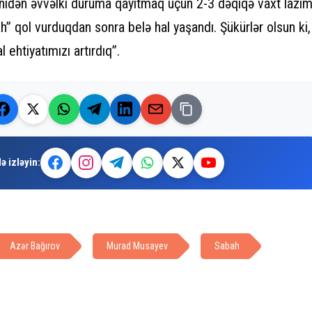
enidən əvvəlki duruma qayıtmaq üçün 2-3 dəqiqə vaxt lazı
h” qol vurduqdan sonra belə hal yaşandı. Şükürlər olsun ki,
 ehtiyatımızı artırdıq”.
ə izləyin:
Azər Bağırov
Murad Musayev
Sabah