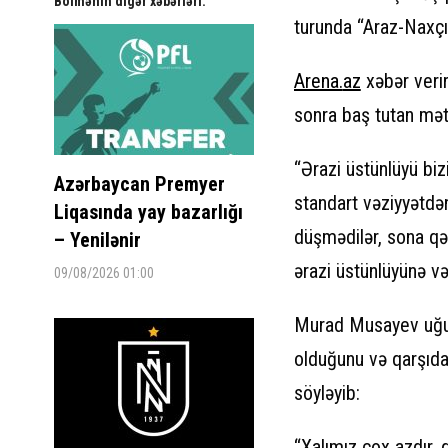
Bölmənin digər xəbərləri:
turunda “Araz-Naxçıv
Arena.
az
xəbər verir
sonra baş tutan mət
“Ərazi üstünlüyü biz
Azərbaycan Premyer
standart vəziyyətdə
Liqasında yay bazarlığı
düşmədilər, sona qə
– Yenilənir
ərazi üstünlüyünə və
09/08/2026 01:00
Murad Musayev uğur
olduğunu və qarşıda
söyləyib:
“Xalımız çox azdır,