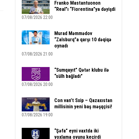
Franko Mastantuonon
“Real”ı “Fiorentina”ya dəyişdi
07/08/2026 22:00
Murad Məmmədov
“Zalsburq”a qarşı 10 dəqiqə
oynadı
07/08/2026 21:00
“Sumqayıt” Qətər klubu ilə
“sülh bağladı”
07/08/2026 20:00
Con van’t Sxip – Qazaxıstan
millisinin yeni baş məşqçisi!
07/08/2026 19:00
“Şəfa” eyni vaxtda iki
yoxlama oyunu keçirdi