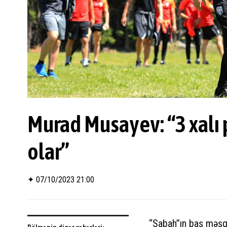
Murad Musayev: “3 xalı
olar”
✦
07/10/2023 21:00
“Sabah”ın baş məşq