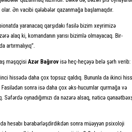
olar. Ən vacibi qələbələr qazanmağa başlamaqdır.
onatda yaranacaq qarşıdakı fasilə bizim xeyrimizə
ərə alaq ki, komandanın yarısı bizimlə olmayacaq. Bir-
da artırmalıyıq”.
baş məşqçisi
Azər Bağırov
isə heç-heçəyə belə şərh verib:
rinci hissədə daha çox topsuz qaldıq. Bununla da ikinci his
. Fasilədən sonra isə daha çox əks-hucumlar qurmağa və
q. Səfərdə oynadığımızı da nəzərə alsaq, nəticə qənaətbəx
a hesabı bərabərləşdirdikdən sonra müəyyən psixoloji