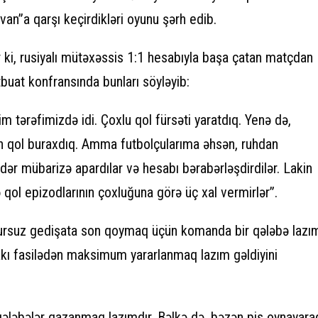
an”a qarşı keçirdikləri oyunu şərh edib.
 ki, rusiyalı mütəxəssis 1:1 hesabıyla başa çatan matçdan
buat konfransında bunları söyləyib:
im tərəfimizdə idi. Çoxlu qol fürsəti yaratdıq. Yenə də,
n qol buraxdıq. Amma futbolçularıma əhsən, ruhdan
dər mübarizə apardılar və hesabı bərabərləşdirdilər. Lakin
 qol epizodlarının çoxluğuna görə üç xal vermirlər”.
suz gedişata son qoymaq üçün komanda bir qələbə lazı
kı fasilədən maksimum yararlanmaq lazım gəldiyini
 qələbələr qazanmaq lazımdır. Bəlkə də, bəzən pis oynayara