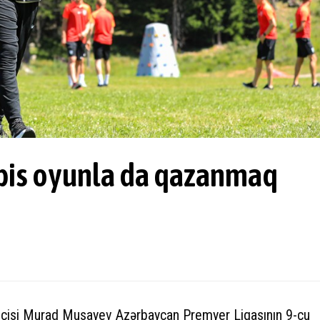
 pis oyunla da qazanmaq
çisi Murad Musayev Azərbaycan Premyer Liqasının 9-cu