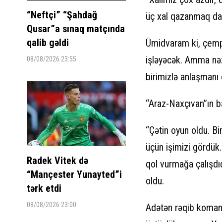
“Neftçi” “Şahdağ
üç xal qazanmaq da 
Qusar”a sınaq matçında
qalib gəldi
Ümidvaram ki, çempi
işləyəcək. Amma nəz
08/08/2026 23:55
birimizlə anlaşmanı 
“Araz-Naxçıvan”ın 
“Çətin oyun oldu. Bi
üçün işimizi gördük
Radek Vitek də
qol vurmağa çalışdı
“Mançester Yunayted”i
oldu.
tərk etdi
08/08/2026 23:00
Adətən rəqib komand