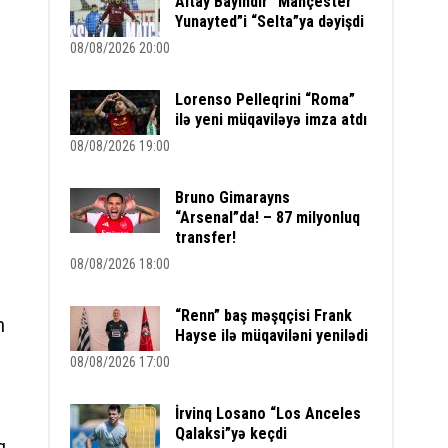
Altay Bayındır “Mançester
Yunayted”i “Selta”ya dəyişdi
08/08/2026 20:00
Lorenso Pelleqrini “Roma”
ilə yeni müqaviləyə imza atdı
08/08/2026 19:00
Bruno Gimarayns
“Arsenal”da! – 87 milyonluq
transfer!
08/08/2026 18:00
“Renn” baş məşqçisi Frank
m
Hayse ilə müqaviləni yenilədi
08/08/2026 17:00
İrvinq Losano “Los Anceles
Qalaksi”yə keçdi
q