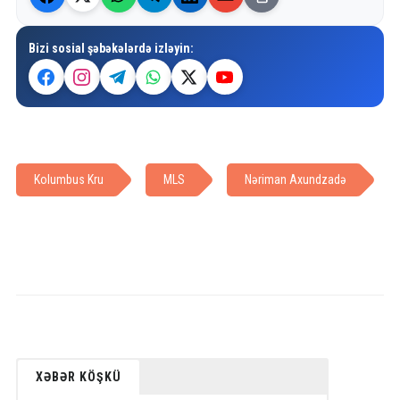
Bizi sosial şəbəkələrdə izləyin:
Kolumbus Kru
MLS
Nəriman Axundzadə
XƏBƏR KÖŞKÜ