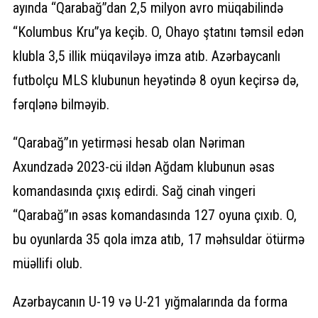
ayında “Qarabağ”dan 2,5 milyon avro müqabilində
“Kolumbus Kru”ya keçib. O, Ohayo ştatını təmsil edən
klubla 3,5 illik müqaviləyə imza atıb. Azərbaycanlı
futbolçu MLS klubunun heyətində 8 oyun keçirsə də,
fərqlənə bilməyib.
“Qarabağ”ın yetirməsi hesab olan Nəriman
Axundzadə 2023-cü ildən Ağdam klubunun əsas
komandasında çıxış edirdi. Sağ cinah vingeri
“Qarabağ”ın əsas komandasında 127 oyuna çıxıb. O,
bu oyunlarda 35 qola imza atıb, 17 məhsuldar ötürmə
müəllifi olub.
Azərbaycanın U-19 və U-21 yığmalarında da forma