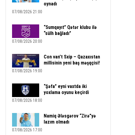
oynadı
07/08/2026 21:00
“Sumqayıt” Qətər klubu ilə
“sülh bağladı”
07/08/2026 20:00
Con van’t Sxip – Qazaxıstan
millisinin yeni baş məşqçisi!
07/08/2026 19:00
“Şəfa” eyni vaxtda iki
yoxlama oyunu keçirdi
07/08/2026 18:00
Namiq Ələsgərov “Zirə”yə
lazım olmadı
07/08/2026 17:00