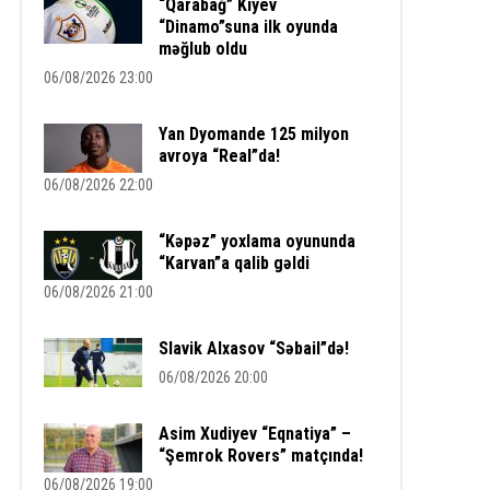
“Qarabağ” Kiyev
“Dinamo”suna ilk oyunda
məğlub oldu
06/08/2026 23:00
Yan Dyomande 125 milyon
avroya “Real”da!
06/08/2026 22:00
“Kəpəz” yoxlama oyununda
“Karvan”a qalib gəldi
06/08/2026 21:00
Slavik Alxasov “Səbail”də!
06/08/2026 20:00
Asim Xudiyev “Eqnatiya” –
“Şemrok Rovers” matçında!
06/08/2026 19:00