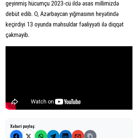
geyinmiş hücumçu 2023-cü ildə əsas millimizdə
debüt edib. O, Azərbaycan yığmasının heyətində
keçirdiyi 13 oyunda məhsuldar fəaliyyəti ilə diqqət
çəkməyib.
Xəbəri paylaş: