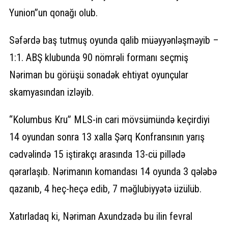
Yunion”un qonağı olub.
Səfərdə baş tutmuş oyunda qalib müəyyənləşməyib –
1:1. ABŞ klubunda 90 nömrəli formanı seçmiş
Nəriman bu görüşü sonadək ehtiyat oyunçular
skamyasından izləyib.
“Kolumbus Kru” MLS-in cari mövsümündə keçirdiyi
14 oyundan sonra 13 xalla Şərq Konfransının yarış
cədvəlində 15 iştirakçı arasında 13-cü pillədə
qərarlaşıb. Nərimanın komandası 14 oyunda 3 qələbə
qazanıb, 4 heç-heçə edib, 7 məğlubiyyətə üzülüb.
Xatırladaq ki, Nəriman Axundzadə bu ilin fevral