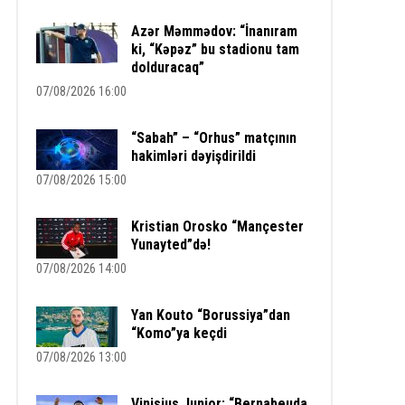
Azər Məmmədov: “İnanıram
ki, “Kəpəz” bu stadionu tam
dolduracaq”
07/08/2026 16:00
“Sabah” – “Orhus” matçının
hakimləri dəyişdirildi
07/08/2026 15:00
Kristian Orosko “Mançester
Yunayted”də!
07/08/2026 14:00
Yan Kouto “Borussiya”dan
“Komo”ya keçdi
07/08/2026 13:00
Vinisius Junior: “Bernabeuda