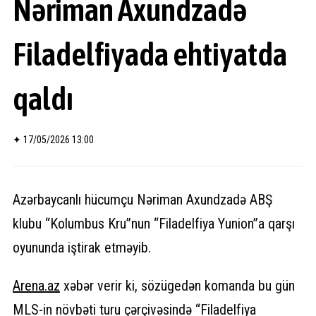
Nəriman Axundzadə
Filadelfiyada ehtiyatda
qaldı
✦
17/05/2026 13:00
Azərbaycanlı hücumçu Nəriman Axundzadə ABŞ
klubu “Kolumbus Kru”nun “Filadelfiya Yunion”a qarşı
oyununda iştirak etməyib.
Arena.
az
xəbər verir ki, sözügedən komanda bu gün
MLS-in növbəti turu çərçivəsində “Filadelfiya