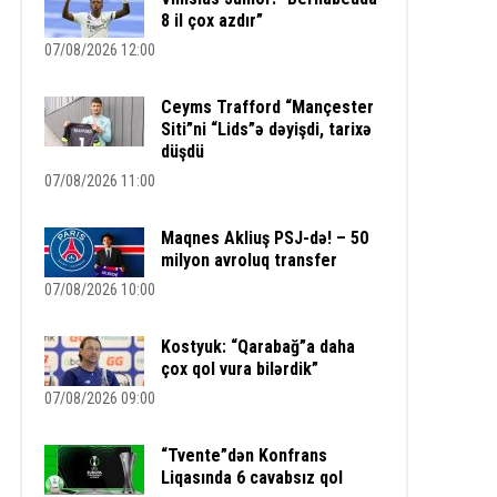
8 il çox azdır”
07/08/2026 12:00
Ceyms Trafford “Mançester
Siti”ni “Lids”ə dəyişdi, tarixə
düşdü
07/08/2026 11:00
Maqnes Akliuş PSJ-də! – 50
milyon avroluq transfer
07/08/2026 10:00
Kostyuk: “Qarabağ”a daha
çox qol vura bilərdik”
07/08/2026 09:00
“Tvente”dən Konfrans
Liqasında 6 cavabsız qol