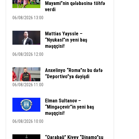
Mayami”nin qələbəsinə töhfə
verdi
06/08/2026 13:00
Mattias Yayssle –
“Nyukasl”ın yeni baş
məşqçisi!
06/08/2026 12:00
Anxelinyo “Roma”nı bu dəfə
“Deportivo”ya dəyişdi
06/08/2026 11:00
Elman Sultanov –
“Mingəçevir”in yeni baş
məşqçisi!
06/08/2026 10:00
“Qarabağ” Kiyev “Dinamo”su