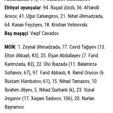
Ehtiyat
oyunçular
: 94. Rəşad Əzizli, 56. Aftandil
Arixov, 41. Uğur Cahangirov, 21. Nihat Əhmədzadə,
64. Kənan Feyziyev, 18. Kristian Velinovski.
Baş məşqçi
: Vaqif Cavadov.
MOİK
: 1. Zeynal Əhmədzadə, 77. Cavid Tağıyev (13.
Elton Əlibəyli, 83), 25. Elşən Abdullayev (7. Fərid
Kərimzadə, 83), 22. Ülvi İbazadə (11. Balamirzə
Soltanov, 67), 97. Fərid Abbaslı, 8. Ramil Orucov (6.
Rüstəm Hümbətov, 61), 15. Nihad Tamazov, 10.
İbrahim Əliyev, 5. Nihad Qurbanlı (k), 23. Vüsal
Əsgərov (17. Xəqani Sadıxov, 106), 20. Nurlan
Bayramov.