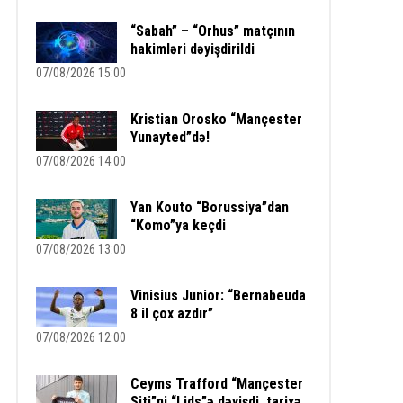
“Sabah” – “Orhus” matçının
hakimləri dəyişdirildi
07/08/2026 15:00
Kristian Orosko “Mançester
Yunayted”də!
07/08/2026 14:00
Yan Kouto “Borussiya”dan
“Komo”ya keçdi
07/08/2026 13:00
Vinisius Junior: “Bernabeuda
8 il çox azdır”
07/08/2026 12:00
Ceyms Trafford “Mançester
Siti”ni “Lids”ə dəyişdi, tarixə