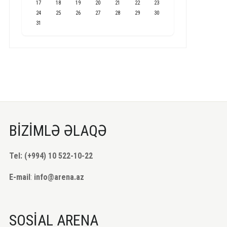
17
18
19
20
21
22
23
24
25
26
27
28
29
30
31
BİZİMLƏ ƏLAQƏ
Tel: (+994) 10 522-10-22
E-mail
:
info@arena.az
SOSİAL ARENA