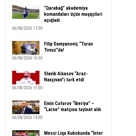
“Qarabağ” akademiya
komandaları üçün məşqçiləri
açıqladı
06/08/2026 17:00
Filip Damyanoviç “Turan
Tovuz”da!
06/08/2026 16:00
Slavik Alxasov “Araz-
Naxçıvan”ı tərk etdi
06/08/2026 15:00
Emin Cəfərov “İberiya” –
“Larne” matçına təyinat aldı
06/08/2026 14:00
Messi Liqa Kubokunda “İnter