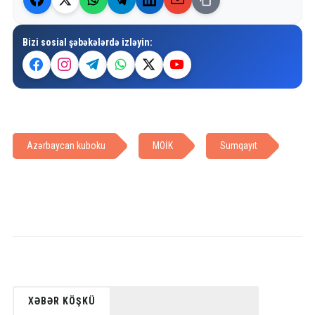
Bizi sosial şəbəkələrdə izləyin:
Azərbaycan kuboku
MOİK
Sumqayıt
XƏBƏR KÖŞKÜ