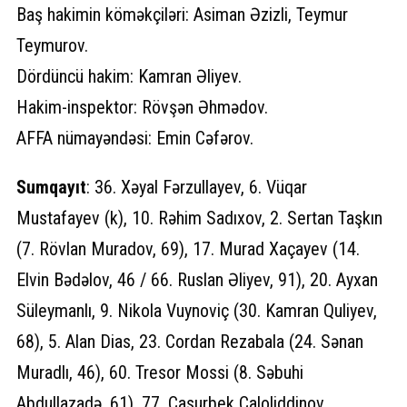
Baş hakimin köməkçiləri: Asiman Əzizli, Teymur
Teymurov.
Dördüncü hakim: Kamran Əliyev.
Hakim-inspektor: Rövşən Əhmədov.
AFFA nümayəndəsi: Emin Cəfərov.
Sumqayıt
: 36. Xəyal Fərzullayev, 6. Vüqar
Mustafayev (k), 10. Rəhim Sadıxov, 2. Sertan Taşkın
(7. Rövlan Muradov, 69), 17. Murad Xaçayev (14.
Elvin Bədəlov, 46 / 66. Ruslan Əliyev, 91), 20. Ayxan
Süleymanlı, 9. Nikola Vuynoviç (30. Kamran Quliyev,
68), 5. Alan Dias, 23. Cordan Rezabala (24. Sənan
Muradlı, 46), 60. Tresor Mossi (8. Səbuhi
Abdullazadə, 61), 77. Casurbek Caloliddinov.