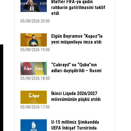
Blatter FİFA-ya qadın
rəhbərin gətirilməsini təklif
etdi
05/08/2026 20:00
Elgün Bayramov “Kəpəz”lə
yeni müqaviləyə imza atdı
05/08/2026 19:00
“Cəbrayıl” və “Quba”nın
adları dəyişdirildi – Rəsmi
05/08/2026 18:00
İkinci Liqada 2026/2027
mövsümünün püşkü atıldı
05/08/2026 17:00
U-15 millimiz Şimkənddə
UEFA İnkişaf Turnirində