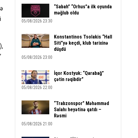
“Sabah” “Orhus”a ilk oyunda
nə
məğlub oldu
i
05/08/2026 23:30
Konstantinos Tsolakis “Hall
Siti”yə keçdi, klub tarixinə
),
düşdü
”
05/08/2026 23:00
İqor Kostyuk: “Qarabağ”
çətin rəqibdir”
05/08/2026 22:00
“Trabzonspor” Məhəmməd
Salahı heyətinə qatdı –
Rəsmi
05/08/2026 21:00
ı