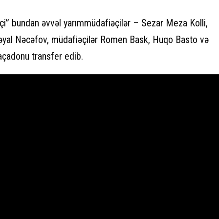
çi” bundan əvvəl yarımmüdafiəçilər – Sezar Meza Kolli,
əyal Nəcəfov, müdafiəçilər Romen Bask, Huqo Basto və
adonu transfer edib.