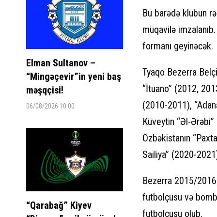
Bu barədə klubun rəs
müqavilə imzalanıb.
formanı geyinəcək.
Elman Sultanov –
Tyaqo Bezerra Belçi
“Mingəçevir”in yeni baş
“İtuano” (2012, 201
məşqçisi!
(2010-2011), “Adan
06/08/2026 10:00
Küveytin “Əl-Ərəbi”
Özbəkistanın “Paxta
Sailiya” (2020-2021)
Bezerra 2015/2016
futbolçusu və bomba
“Qarabağ” Kiyev
futbolçusu olub.