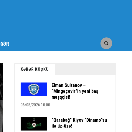
İGƏR
XƏBƏR KÖŞKÜ
Elman Sultanov –
“Mingəçevir”in yeni baş
məşqçisi!
06/08/2026 10:00
“Qarabağ” Kiyev “Dinamo”su
ilə üz-üzə!