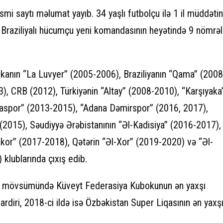
mi saytı məlumat yayıb. 34 yaşlı futbolçu ilə 1 il müddəti
 Braziliyalı hücumçu yeni komandasının heyətində 9 nömrəl
kanın “La Luvyer” (2005-2006), Braziliyanın “Qama” (2008
3), CRB (2012), Türkiyənin “Altay” (2008-2010), “Karşıyaka
aspor” (2013-2015), “Adana Dəmirspor” (2016, 2017),
 (2015), Səudiyyə Ərəbistanının “Əl-Kadisiya” (2016-2017),
kor” (2017-2018), Qətərin “Əl-Xor” (2019-2020) və “Əl-
 klublarında çıxış edib.
 mövsümündə Küveyt Federasiya Kubokunun ən yaxşı
rdiri, 2018-ci ildə isə Özbəkistan Super Liqasının ən yaxş