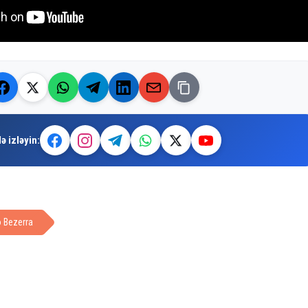
ə izləyin:
 Bezerra