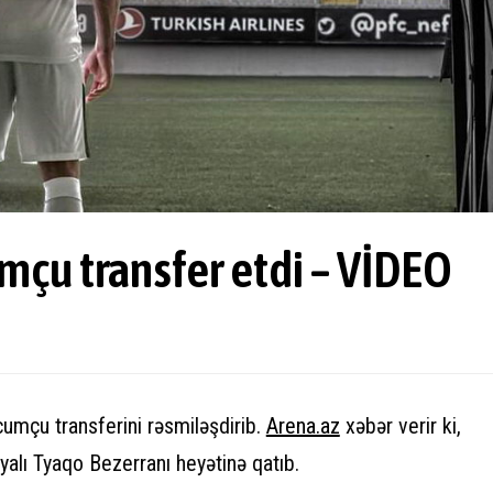
umçu transfer etdi – VİDEO
cumçu transferini rəsmiləşdirib.
Arena.az
xəbər verir ki,
iyalı Tyaqo Bezerranı heyətinə qatıb.