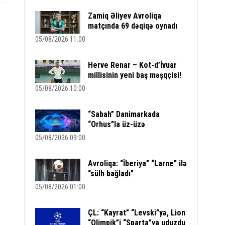
Zamiq Əliyev Avroliqa
matçında 69 dəqiqə oynadı
05/08/2026 11:00
Herve Renar – Kot-d’İvuar
millisinin yeni baş məşqçisi!
05/08/2026 10:00
“Sabah” Danimarkada
“Orhus”la üz-üzə
05/08/2026 09:00
Avroliqa: “İberiya” “Larne” ilə
“sülh bağladı”
05/08/2026 01:00
ÇL: “Kayrat” “Levski”yə, Lion
“Olimpik”i “Sparta”ya uduzdu