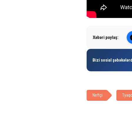
Xəbəri paylaş:
Bizi sosial şəbəkələrd
Neftçi
Tyaqo