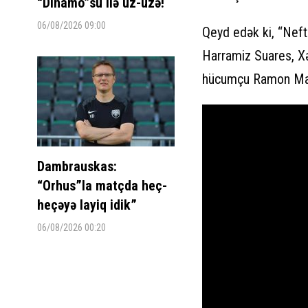
“Dinamo”su ilə üz-üzə!
06/08/2026 09:00
Qeyd edək ki, “Neft
Harramiz Suares, X
hücumçu Ramon Maç
Dambrauskas:
“Orhus”la matçda heç-
heçəyə layiq idik”
06/08/2026 00:20