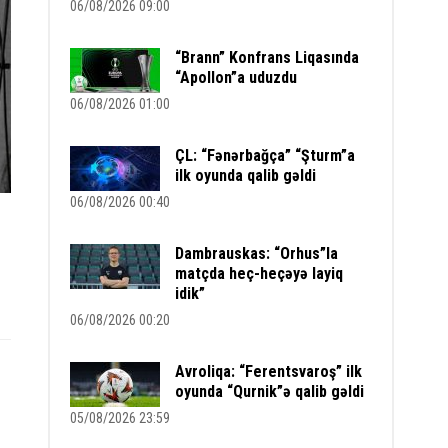
06/08/2026 09:00
“Brann” Konfrans Liqasında
“Apollon”a uduzdu
06/08/2026 01:00
ÇL: “Fənərbağça” “Şturm”a
ilk oyunda qalib gəldi
06/08/2026 00:40
Dambrauskas: “Orhus”la
matçda heç-heçəyə layiq
idik”
06/08/2026 00:20
Avroliqa: “Ferentsvaroş” ilk
oyunda “Qurnik”ə qalib gəldi
05/08/2026 23:59