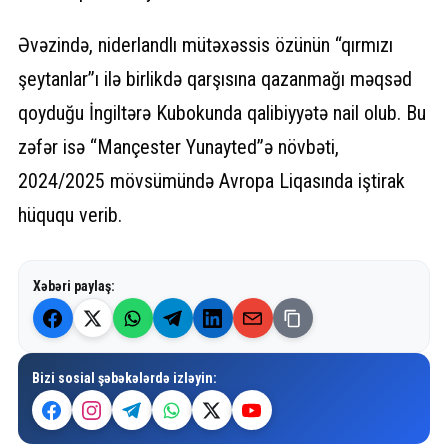
Əvəzində, niderlandlı mütəxəssis özünün “qırmızı
şeytanlar”ı ilə birlikdə qarşısına qazanmağı məqsəd
qoyduğu İngiltərə Kubokunda qalibiyyətə nail olub. Bu
zəfər isə “Mançester Yunayted”ə növbəti,
2024/2025 mövsümündə Avropa Liqasında iştirak
hüququ verib.
Xəbəri paylaş:
Bizi sosial şəbəkələrdə izləyin: