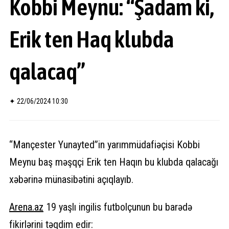
Kobbi Meynu: “Şadam ki,
Erik ten Haq klubda
qalacaq”
✦
22/06/2024 10:30
“Mançester Yunayted”in yarımmüdafiəçisi Kobbi
Meynu baş məşqçi Erik ten Haqın bu klubda qalacağı
xəbərinə münasibətini açıqlayıb.
Arena.
az
19 yaşlı ingilis futbolçunun bu barədə
fikirlərini təqdim edir: