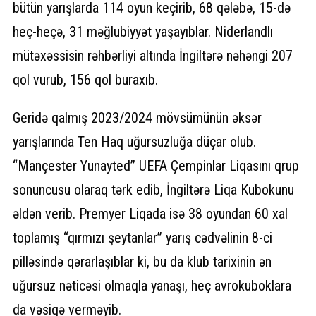
bütün yarışlarda 114 oyun keçirib, 68 qələbə, 15-də
heç-heçə, 31 məğlubiyyət yaşayıblar. Niderlandlı
mütəxəssisin rəhbərliyi altında İngiltərə nəhəngi 207
qol vurub, 156 qol buraxıb.
Geridə qalmış 2023/2024 mövsümünün əksər
yarışlarında Ten Haq uğursuzluğa düçar olub.
“Mançester Yunayted” UEFA Çempinlar Liqasını qrup
sonuncusu olaraq tərk edib, İngiltərə Liqa Kubokunu
əldən verib. Premyer Liqada isə 38 oyundan 60 xal
toplamış “qırmızı şeytanlar” yarış cədvəlinin 8-ci
pilləsində qərarlaşıblar ki, bu da klub tarixinin ən
uğursuz nəticəsi olmaqla yanaşı, heç avrokuboklara
da vəsiqə verməyib.