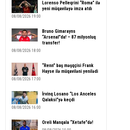
Lorenso Pelleqrini “Roma” ilə
yeni müqaviləyə imza atdı
08/08/2026 19:00
Bruno Gimarayns
“Arsenal”da! – 87 milyonluq
transfer!
08/08/2026 18:00
“Renn” baş məşqçisi Frank
Hayse ilə müqaviləni yenilədi
08/08/2026 17:00
İrvinq Losano “Los Anceles
Qalaksi”yə keçdi
08/08/2026 16:00
Oreli Manqala “Xetafe”də!