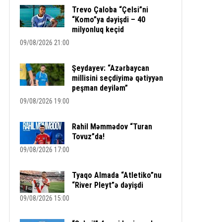
Trevo Çaloba “Çelsi”ni
“Komo”ya dəyişdi – 40
milyonluq keçid
09/08/2026 21:00
Şeydayev: “Azərbaycan
millisini seçdiyimə qətiyyən
peşman deyiləm”
09/08/2026 19:00
Rahil Məmmədov “Turan
Tovuz”da!
09/08/2026 17:00
Tyaqo Almada “Atletiko”nu
“River Pleyt”ə dəyişdi
09/08/2026 15:00