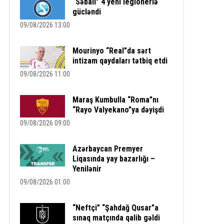
“Səbail” 4 yeni legionerlə
gücləndi
09/08/2026 13:00
Mourinyo “Real”da sərt
intizam qaydaları tətbiq etdi
09/08/2026 11:00
Maraş Kumbulla “Roma”nı
“Rayo Valyekano”ya dəyişdi
09/08/2026 09:00
Azərbaycan Premyer
Liqasında yay bazarlığı –
Yenilənir
09/08/2026 01:00
“Neftçi” “Şahdağ Qusar”a
sınaq matçında qalib gəldi