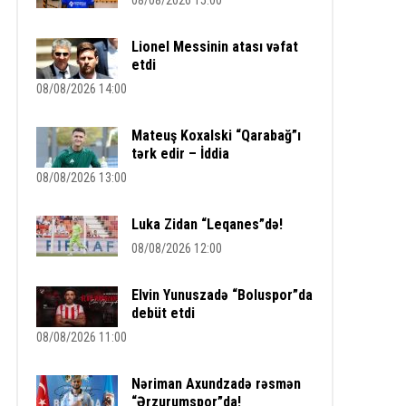
08/08/2026 15:00
Lionel Messinin atası vəfat
etdi
08/08/2026 14:00
Mateuş Koxalski “Qarabağ”ı
tərk edir – İddia
08/08/2026 13:00
Luka Zidan “Leqanes”də!
08/08/2026 12:00
Elvin Yunuszadə “Boluspor”da
debüt etdi
08/08/2026 11:00
Nəriman Axundzadə rəsmən
“Ərzurumspor”da!