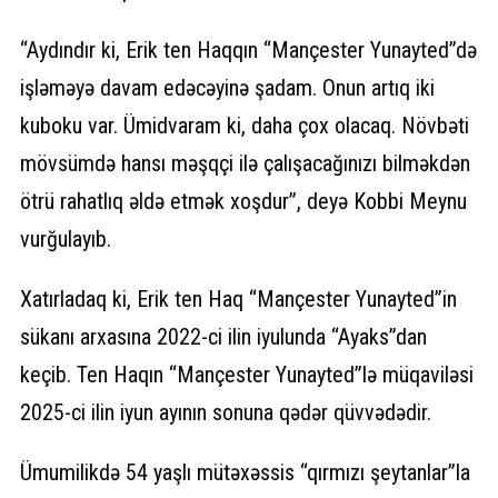
“Aydındır ki, Erik ten Haqqın “Mançester Yunayted”də
işləməyə davam edəcəyinə şadam. Onun artıq iki
kuboku var. Ümidvaram ki, daha çox olacaq. Növbəti
mövsümdə hansı məşqçi ilə çalışacağınızı bilməkdən
ötrü rahatlıq əldə etmək xoşdur”, deyə Kobbi Meynu
vurğulayıb.
Xatırladaq ki, Erik ten Haq “Mançester Yunayted”in
sükanı arxasına 2022-ci ilin iyulunda “Ayaks”dan
keçib. Ten Haqın “Mançester Yunayted”lə müqaviləsi
2025-ci ilin iyun ayının sonuna qədər qüvvədədir.
Ümumilikdə 54 yaşlı mütəxəssis “qırmızı şeytanlar”la