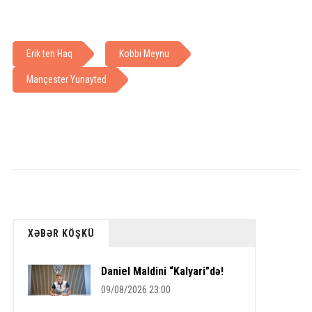
Erik ten Haq
Kobbi Meynu
Mançester Yunayted
XƏBƏR KÖŞKÜ
Daniel Maldini “Kalyari”də!
09/08/2026 23:00