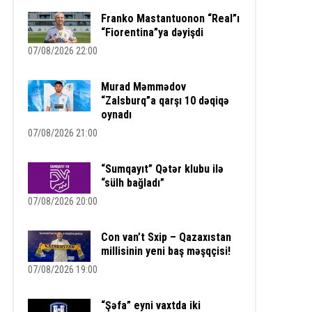
Franko Mastantuonon “Real”ı
“Fiorentina”ya dəyişdi
07/08/2026 22:00
Murad Məmmədov
“Zalsburq”a qarşı 10 dəqiqə
oynadı
07/08/2026 21:00
“Sumqayıt” Qətər klubu ilə
“sülh bağladı”
07/08/2026 20:00
Con van’t Sxip – Qazaxıstan
millisinin yeni baş məşqçisi!
07/08/2026 19:00
“Şəfa” eyni vaxtda iki