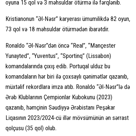
oyuna 15 qol və 3 məhsuldar ötürmə ilə fərqlənib.
Kristianonun “Əl-Nəsr” karyerası ümumilikdə 82 oyun,
73 qol və 18 məhsuldar ötürmədən ibarətdir.
Ronaldo “Əl-Nəsr”dən öncə “Real”, “Mançester
Yunayted”, “Yuventus”, “Sportinq” (Lissabon)
komandalarında çıxış edib. Portuqal ulduz bu
komandaların hər biri ilə çoxsaylı qənimətlər qazanıb,
müxtəlif rekordlara imza atıb. Ronaldo “Əl-Nəsr”lə də
Ərəb Klublarının Çempionlar Kubokunu (2023)
qazanıb, həmçinin Səudiyyə Ərəbistanı Peşəkar
Liqasının 2023/2024-cü illər mövsümünün ən sərrast
qolçusu (35 qol) olub.