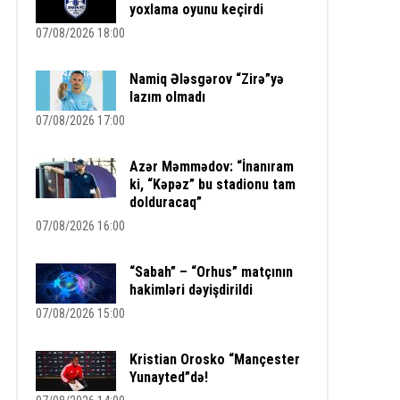
yoxlama oyunu keçirdi
07/08/2026 18:00
Namiq Ələsgərov “Zirə”yə
lazım olmadı
07/08/2026 17:00
Azər Məmmədov: “İnanıram
ki, “Kəpəz” bu stadionu tam
dolduracaq”
07/08/2026 16:00
“Sabah” – “Orhus” matçının
hakimləri dəyişdirildi
07/08/2026 15:00
Kristian Orosko “Mançester
Yunayted”də!