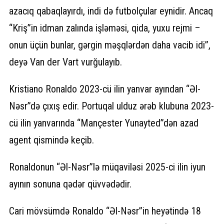
azacıq qabaqlayırdı, indi də futbolçular eynidir. Ancaq
“Kriş”in idman zalında işləməsi, qida, yuxu rejmi –
onun üçün bunlar, gərgin məşqlərdən daha vacib idi”,
deyə Van der Vart vurğulayıb.
Kristiano Ronaldo 2023-cü ilin yanvar ayından “Əl-
Nəsr”də çıxış edir. Portuqal ulduz ərəb klubuna 2023-
cü ilin yanvarında “Mançester Yunayted”dən azad
agent qismində keçib.
Ronaldonun “Əl-Nəsr”lə müqaviləsi 2025-ci ilin iyun
ayının sonuna qədər qüvvədədir.
Cari mövsümdə Ronaldo “Əl-Nəsr”in heyətində 18