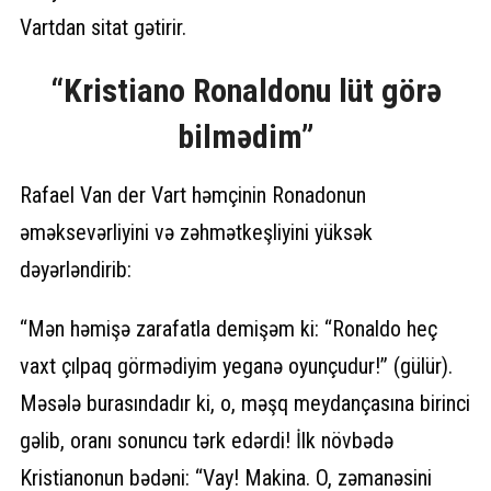
Vartdan sitat gətirir.
“Kristiano Ronaldonu lüt görə
bilmədim”
Rafael Van der Vart həmçinin Ronadonun
əməksevərliyini və zəhmətkeşliyini yüksək
dəyərləndirib:
“Mən həmişə zarafatla demişəm ki: “Ronaldo heç
vaxt çılpaq görmədiyim yeganə oyunçudur!” (gülür).
Məsələ burasındadır ki, o, məşq meydançasına birinci
gəlib, oranı sonuncu tərk edərdi! İlk növbədə
Kristianonun bədəni: “Vay! Makina. O, zəmanəsini