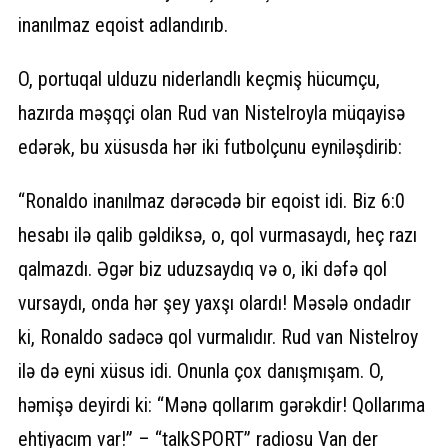
inanılmaz eqoist adlandırıb.
O, portuqal ulduzu niderlandlı keçmiş hücumçu,
hazırda məşqçi olan Rud van Nistelroyla müqayisə
edərək, bu xüsusda hər iki futbolçunu eyniləşdirib:
“Ronaldo inanılmaz dərəcədə bir eqoist idi. Biz 6:0
hesabı ilə qalib gəldiksə, o, qol vurmasaydı, heç razı
qalmazdı. Əgər biz uduzsaydıq və o, iki dəfə qol
vursaydı, onda hər şey yaxşı olardı! Məsələ ondadır
ki, Ronaldo sadəcə qol vurmalıdır. Rud van Nistelroy
ilə də eyni xüsus idi. Onunla çox danışmışam. O,
həmişə deyirdi ki: “Mənə qollarım gərəkdir! Qollarıma
ehtiyacım var!” – “talkSPORT” radiosu Van der