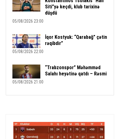
Konstantinos Tsolakis “Hall
Siti”yə keçdi, klub tarixinə
düşdü
05/08/2026 23:00
İqor Kostyuk: “Qarabağ” çətin
rəqibdir”
05/08/2026 22:00
“Trabzonspor” Məhəmməd
Salahı heyətinə qatdı – Rəsmi
05/08/2026 21:00