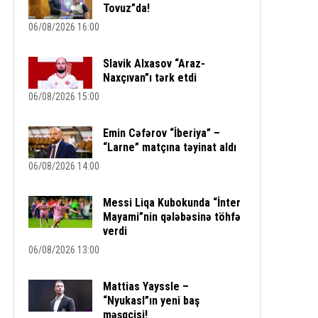
Tovuz”da!
06/08/2026 16:00
Slavik Alxasov “Araz-
Naxçıvan”ı tərk etdi
06/08/2026 15:00
Emin Cəfərov “İberiya” –
“Larne” matçına təyinat aldı
06/08/2026 14:00
Messi Liqa Kubokunda “İnter
Mayami”nin qələbəsinə töhfə
verdi
06/08/2026 13:00
Mattias Yayssle –
“Nyukasl”ın yeni baş
məşqçisi!