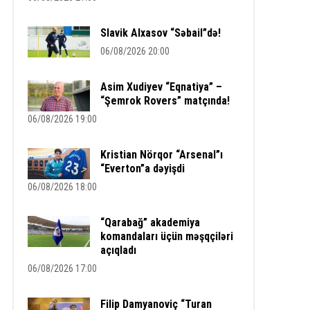
Slavik Alxasov “Səbail”də!
06/08/2026 20:00
Asim Xudiyev “Eqnatiya” –
“Şemrok Rovers” matçında!
06/08/2026 19:00
Kristian Nörqor “Arsenal”ı
“Everton”a dəyişdi
06/08/2026 18:00
“Qarabağ” akademiya
komandaları üçün məşqçiləri
açıqladı
06/08/2026 17:00
Filip Damyanoviç “Turan