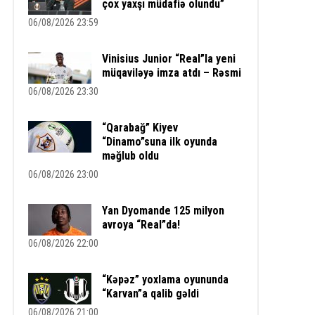
çox yaxşı müdafiə olundu”
06/08/2026 23:59
Vinisius Junior “Real”la yeni
müqaviləyə imza atdı – Rəsmi
06/08/2026 23:30
“Qarabağ” Kiyev
“Dinamo”suna ilk oyunda
məğlub oldu
06/08/2026 23:00
Yan Dyomande 125 milyon
avroya “Real”da!
06/08/2026 22:00
“Kəpəz” yoxlama oyununda
“Karvan”a qalib gəldi
06/08/2026 21:00