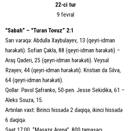
22-ci tur
9 fevral
“Sabah” – “Turan Tovuz” 2:1
Sarı vərəqə: Abdulla Xaybulayev, 13 (qeyri-idman
hərəkəti). Sofian Çakla, 88 (qeyri-idman hərəkəti) –
Araş Qaderi, 25 (qeyri-idman hərəkəti). Veysəl
Rzayev, 44 (qeyri-idman hərəkəti). Kristian da Silva,
64 (qeyri-idman hərəkəti).
Qollar: Pavol Şafranko, 50-pen. Jesse Sekidika, 61 –
Aleks Souza, 15.
Artırılan vaxt: Birinci hissədə 2 dəqiqə, ikinci hissədə
6 dəqiqə.
Saat 17:00. “Masazır Arena”, 800 tamaşaçı.