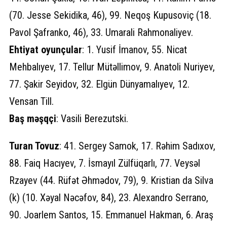
(70. Jesse Sekidika, 46), 99. Neqoş Kupusoviç (18.
Pavol Şafranko, 46), 33. Umarali Rahmonaliyev.
Ehtiyat oyunçular
: 1. Yusif İmanov, 55. Nicat
Mehbalıyev, 17. Tellur Mütəllimov, 9. Anatoli Nuriyev,
77. Şakir Seyidov, 32. Elgün Dünyamalıyev, 12.
Vensan Till.
Baş məşqçi
: Vasili Berezutski.
Turan Tovuz
: 41. Sergey Samok, 17. Rəhim Sadıxov,
88. Faiq Hacıyev, 7. İsmayıl Zülfüqarlı, 77. Veysəl
Rzayev (44. Rüfət Əhmədov, 79), 9. Kristian da Silva
(k) (10. Xəyal Nəcəfov, 84), 23. Alexandro Serrano,
90. Joarlem Santos, 15. Emmanuel Hakman, 6. Araş