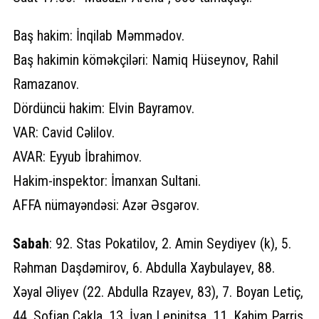
Baş hakim: İnqilab Məmmədov.
Baş hakimin köməkçiləri: Namiq Hüseynov, Rahil
Ramazanov.
Dördüncü hakim: Elvin Bayramov.
VAR: Cavid Cəlilov.
AVAR: Eyyub İbrahimov.
Hakim-inspektor: İmanxan Sultani.
AFFA nümayəndəsi: Azər Əsgərov.
Sabah
: 92. Stas Pokatilov, 2. Amin Seydiyev (k), 5.
Rəhman Daşdəmirov, 6. Abdulla Xaybulayev, 88.
Xəyal Əliyev (22. Abdulla Rzayev, 83), 7. Boyan Letiç,
44. Sofian Çakla, 13. İvan Lepinitsa, 11. Kahim Parris