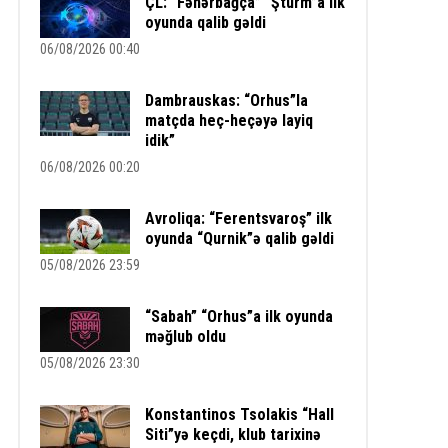
ÇL: “Fənərbağça” “Şturm”a ilk
oyunda qalib gəldi
06/08/2026 00:40
Dambrauskas: “Orhus”la
matçda heç-heçəyə layiq
idik”
06/08/2026 00:20
Avroliqa: “Ferentsvaroş” ilk
oyunda “Qurnik”ə qalib gəldi
05/08/2026 23:59
“Sabah” “Orhus”a ilk oyunda
məğlub oldu
05/08/2026 23:30
Konstantinos Tsolakis “Hall
Siti”yə keçdi, klub tarixinə