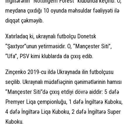
İngiltərənin “Nottingem Forest” klubunda keçirib. O,
meydana çıxdığı 10 oyunda məhsuldar fəaliyyəti ilə
diqqət çəkməyib.
Xatırladaq ki, ukraynalı futbolçu Donetsk
“Şaxtyor”unun yetirməsidir. O, “Mançester Siti”,
“Ufa”, PSV kimi klublarda da çıxış edib.
Zinçenko 2019-cu ildə Ukraynada ilin futbolçusu
seçilib. Ukraynalı müdafiəçinin qənimətlərinin hamısı
“Mançester Siti”də çıxış etdiyi dövrə aiddir: 5 dəfə
Premyer Liqa çempionluğu, 1 dəfə İngiltərə Kuboku,
4 dəfə İngiltərə Liqa Kuboku, 2 dəfə İngiltərə Super
Kuboku.