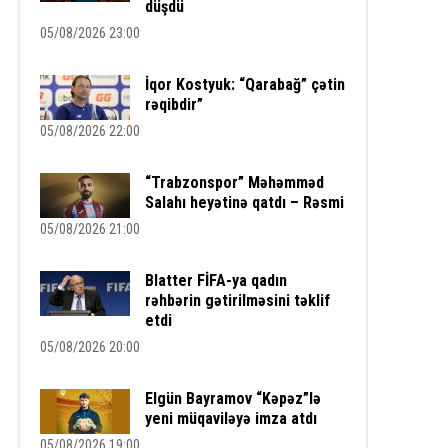
düşdü
05/08/2026 23:00
İqor Kostyuk: “Qarabağ” çətin
rəqibdir”
05/08/2026 22:00
“Trabzonspor” Məhəmməd
Salahı heyətinə qatdı – Rəsmi
05/08/2026 21:00
Blatter FİFA-ya qadın
rəhbərin gətirilməsini təklif
etdi
05/08/2026 20:00
Elgün Bayramov “Kəpəz”lə
yeni müqaviləyə imza atdı
05/08/2026 19:00