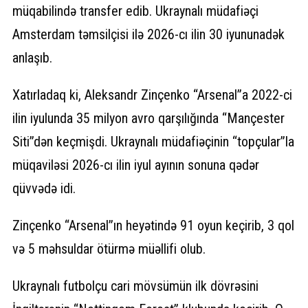
müqabilində transfer edib. Ukraynalı müdafiəçi
Amsterdam təmsilçisi ilə 2026-cı ilin 30 iyununadək
anlaşıb.
Xatırladaq ki, Aleksandr Zinçenko “Arsenal”a 2022-ci
ilin iyulunda 35 milyon avro qarşılığında “Mançester
Siti”dən keçmişdi. Ukraynalı müdafiəçinin “topçular”la
müqaviləsi 2026-cı ilin iyul ayının sonuna qədər
qüvvədə idi.
Zinçenko “Arsenal”ın heyətində 91 oyun keçirib, 3 qol
və 5 məhsuldar ötürmə müəllifi olub.
Ukraynalı futbolçu cari mövsümün ilk dövrəsini