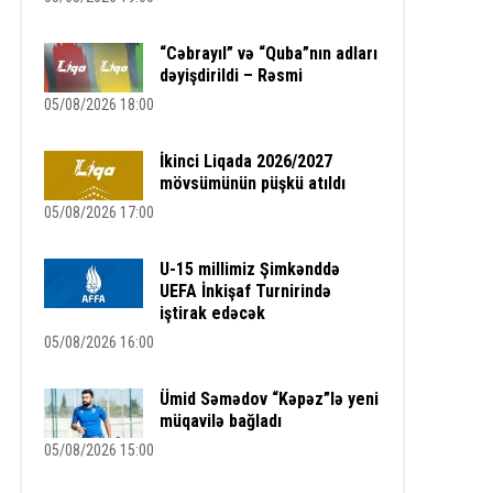
“Cəbrayıl” və “Quba”nın adları
dəyişdirildi – Rəsmi
05/08/2026 18:00
İkinci Liqada 2026/2027
mövsümünün püşkü atıldı
05/08/2026 17:00
U-15 millimiz Şimkənddə
UEFA İnkişaf Turnirində
iştirak edəcək
05/08/2026 16:00
Ümid Səmədov “Kəpəz”lə yeni
müqavilə bağladı
05/08/2026 15:00