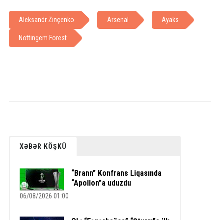
Aleksandr Zinçenko
Arsenal
Ayaks
Nottingem Forest
XƏBƏR KÖŞKÜ
“Brann” Konfrans Liqasında
“Apollon”a uduzdu
06/08/2026 01:00