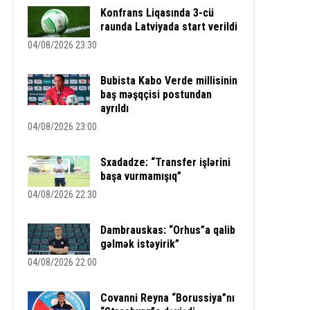
Konfrans Liqasında 3-cü
raunda Latviyada start verildi
04/08/2026 23:30
Bubista Kabo Verde millisinin
baş məşqçisi postundan
ayrıldı
04/08/2026 23:00
Sxadadze: “Transfer işlərini
başa vurmamışıq”
04/08/2026 22:30
Dambrauskas: “Orhus”a qalib
gəlmək istəyirik”
04/08/2026 22:00
Covanni Reyna “Borussiya”nı