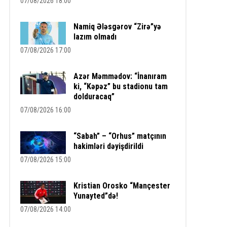
07/08/2026 18:00
Namiq Ələsgərov “Zirə”yə
lazım olmadı
07/08/2026 17:00
Azər Məmmədov: “İnanıram
ki, “Kəpəz” bu stadionu tam
dolduracaq”
07/08/2026 16:00
“Sabah” – “Orhus” matçının
hakimləri dəyişdirildi
07/08/2026 15:00
Kristian Orosko “Mançester
Yunayted”də!
07/08/2026 14:00