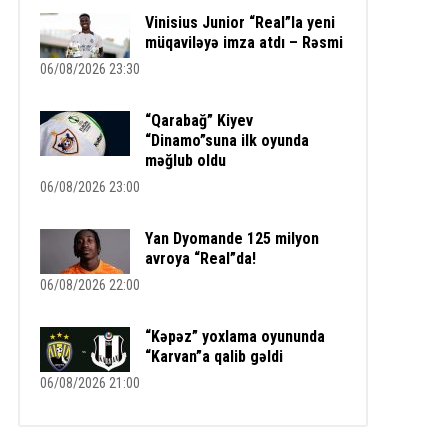
Vinisius Junior “Real”la yeni
müqaviləyə imza atdı – Rəsmi
06/08/2026 23:30
“Qarabağ” Kiyev
“Dinamo”suna ilk oyunda
məğlub oldu
06/08/2026 23:00
Yan Dyomande 125 milyon
avroya “Real”da!
06/08/2026 22:00
“Kəpəz” yoxlama oyununda
“Karvan”a qalib gəldi
06/08/2026 21:00