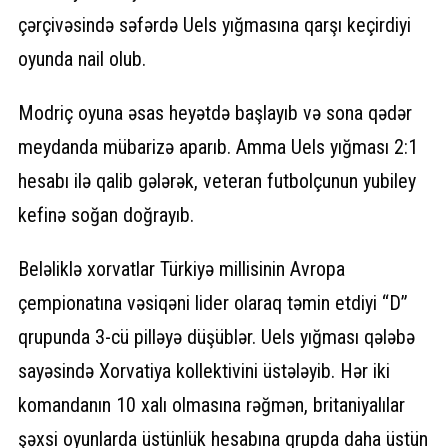
çərçivəsində səfərdə Uels yığmasına qarşı keçirdiyi
oyunda nail olub.
Modriç oyuna əsas heyətdə başlayıb və sona qədər
meydanda mübarizə aparıb. Amma Uels yığması 2:1
hesabı ilə qalib gələrək, veteran futbolçunun yubiley
kefinə soğan doğrayıb.
Beləliklə xorvatlar Türkiyə millisinin Avropa
çempionatına vəsiqəni lider olaraq təmin etdiyi “D”
qrupunda 3-cü pilləyə düşüblər. Uels yığması qələbə
sayəsində Xorvatiya kollektivini üstələyib. Hər iki
komandanın 10 xalı olmasına rəğmən, britaniyalılar
şəxsi oyunlarda üstünlük hesabına qrupda daha üstün