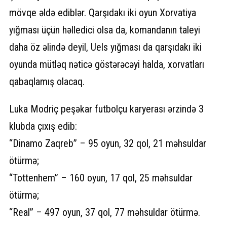
mövqe əldə ediblər. Qarşıdakı iki oyun Xorvatiya
yığması üçün həlledici olsa da, komandanın taleyi
daha öz əlində deyil, Uels yığması da qarşıdakı iki
oyunda mütləq nəticə göstərəcəyi halda, xorvatları
qabaqlamış olacaq.
Luka Modriç peşəkar futbolçu karyerası ərzində 3
klubda çıxış edib:
“Dinamo Zaqreb” – 95 oyun, 32 qol, 21 məhsuldar
ötürmə;
“Tottenhem” – 160 oyun, 17 qol, 25 məhsuldar
ötürmə;
“Real” – 497 oyun, 37 qol, 77 məhsuldar ötürmə.