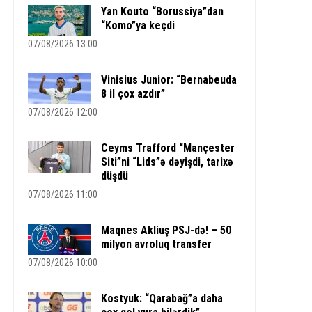
Yan Kouto “Borussiya”dan
“Komo”ya keçdi
07/08/2026 13:00
Vinisius Junior: “Bernabeuda
8 il çox azdır”
07/08/2026 12:00
Ceyms Trafford “Mançester
Siti”ni “Lids”ə dəyişdi, tarixə
düşdü
07/08/2026 11:00
Maqnes Akliuş PSJ-də! – 50
milyon avroluq transfer
07/08/2026 10:00
Kostyuk: “Qarabağ”a daha