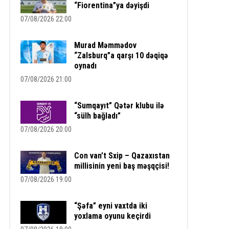
“Fiorentina”ya dəyişdi
07/08/2026 22:00
Murad Məmmədov
“Zalsburq”a qarşı 10 dəqiqə
oynadı
07/08/2026 21:00
“Sumqayıt” Qətər klubu ilə
“sülh bağladı”
07/08/2026 20:00
Con van’t Sxip – Qazaxıstan
millisinin yeni baş məşqçisi!
07/08/2026 19:00
“Şəfa” eyni vaxtda iki
yoxlama oyunu keçirdi