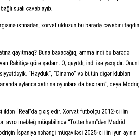
bağlı sualı cavablayıb.
gisinə istinadən, xorvat ulduzun bu barədə cavabını təqdi
atına qayıtmaq? Buna baxacağıq, amma indi bu barədə
n Rakitiçə görə şadam. O, qayıtdı, indi isə yaxşıdır. Onun
iyyətdəyik. “Hayduk”, “Dinamo” və bütün digər klubları
arananda əyləncə xatirinə oyunlara da baxıram”, deyə Modri
ildən “Real”da çıxış edir. Xorvat futbolçu 2012-ci ilin
on avro məbləğ müqabilində “Tottenhem”dən Madrid
riçin İspaniya nəhəngi müqaviləsi 2025-ci ilin iyun ayının