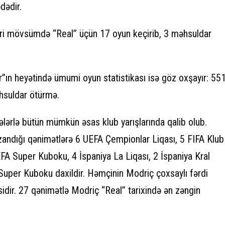
dədir.
ri mövsümdə “Real” üçün 17 oyun keçirib, 3 məhsuldar
r”ın heyətində ümumi oyun statistikası isə göz oxşayır: 55
hsuldar ötürmə.
ələrlə bütün mümkün əsas klub yarışlarında qalib olub.
zandığı qənimətlərə 6 UEFA Çempionlar Liqası, 5 FIFA Klub
A Super Kuboku, 4 İspaniya La Liqası, 2 İspaniya Kral
Super Kuboku daxildir. Həmçinin Modriç çoxsaylı fərdi
isidir. 27 qənimətlə Modriç “Real” tarixində ən zəngin