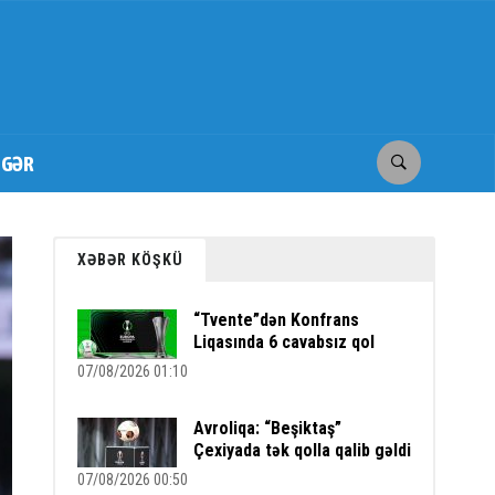
İGƏR
XƏBƏR KÖŞKÜ
“Tvente”dən Konfrans
Liqasında 6 cavabsız qol
07/08/2026 01:10
Avroliqa: “Beşiktaş”
Çexiyada tək qolla qalib gəldi
07/08/2026 00:50