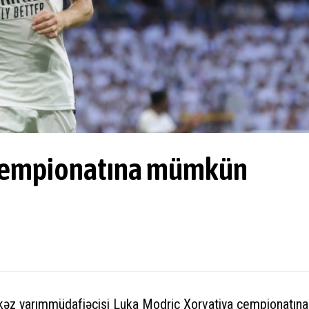
 çempionatına mümkün
rkəz yarımmüdafiəçisi Luka Modriç Xorvatiya çempionatına