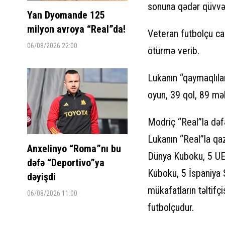
sonuna qədər qüvvə
Yan Dyomande 125
milyon avroya “Real”da!
Veteran futbolçu ca
06/08/2026 22:00
ötürmə verib.
Lukanın “qaymaqlıla
oyun, 39 qol, 89 mə
Modriç “Real”la dəf
Lukanın “Real”la qa
Anxelinyo “Roma”nı bu
Dünya Kuboku, 5 UEF
dəfə “Deportivo”ya
Kuboku, 5 İspaniya 
dəyişdi
mükafatların təltifç
06/08/2026 11:00
futbolçudur.