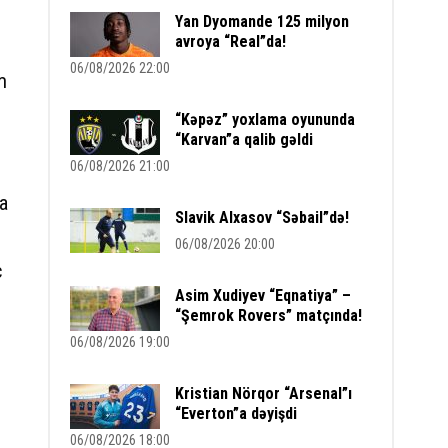
Yan Dyomande 125 milyon
avroya “Real”da!
06/08/2026 22:00
m
“Kəpəz” yoxlama oyununda
“Karvan”a qalib gəldi
06/08/2026 21:00
la
Slavik Alxasov “Səbail”də!
06/08/2026 20:00
ç
Asim Xudiyev “Eqnatiya” –
“Şemrok Rovers” matçında!
06/08/2026 19:00
Kristian Nörqor “Arsenal”ı
“Everton”a dəyişdi
06/08/2026 18:00