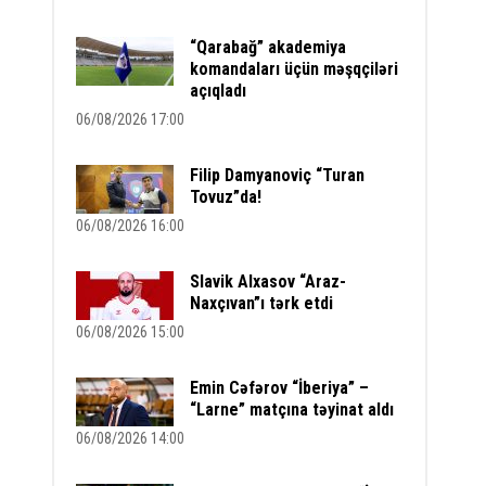
“Qarabağ” akademiya
komandaları üçün məşqçiləri
açıqladı
06/08/2026 17:00
1
Filip Damyanoviç “Turan
Tovuz”da!
06/08/2026 16:00
Slavik Alxasov “Araz-
Naxçıvan”ı tərk etdi
06/08/2026 15:00
Emin Cəfərov “İberiya” –
“Larne” matçına təyinat aldı
06/08/2026 14:00