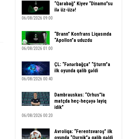
“Qarabağ” Kiyev “Dinamo”su
ilə üz-üzə!
06/08/2026 09:00
“Brann” Konfrans Liqasında
“Apollon”a uduzdu
06/08/2026 01:00
ÇL: “Fənərbağça” “Şturm”a
ilk oyunda qalib gəldi
06/08/2026 00:40
Dambrauskas: “Orhus”la
matçda heç-heçəyə layiq
idik”
06/08/2026 00:20
Avroliqa: “Ferentsvaroş” ilk
oyunda “Qurnik”ə qalib gəldi