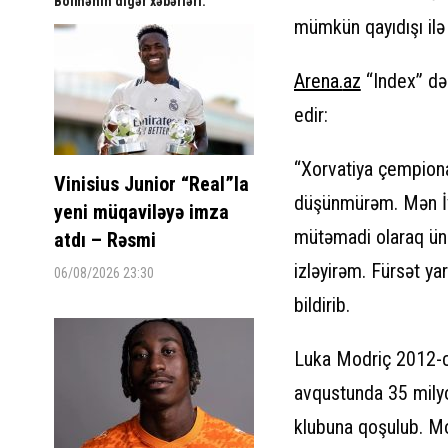
Bölmənin digər xəbərləri:
mümkün qayıdışı ilə 
Arena.
az
“Index” dər
edir:
“Xorvatiya çempion
Vinisius Junior “Real”la
düşünmürəm. Mən İva
yeni müqaviləyə imza
mütəmadi olaraq üns
atdı – Rəsmi
izləyirəm. Fürsət y
06/08/2026 23:30
bildirib.
Luka Modriç 2012-ci 
avqustunda 35 mily
klubuna qoşulub. Mod