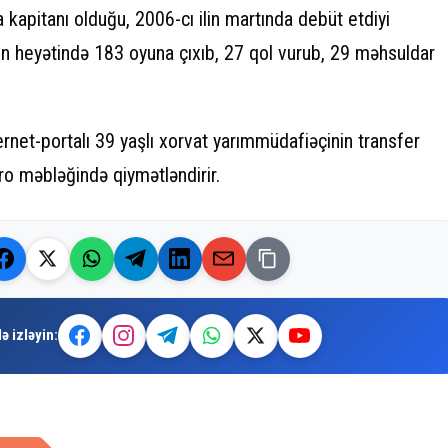
kapitanı olduğu, 2006-cı ilin martında debüt etdiyi
ın heyətində 183 oyuna çıxıb, 27 qol vurub, 29 məhsuldar
rnet-portalı 39 yaşlı xorvat yarımmüdafiəçinin transfer
ro məbləğində qiymətləndirir.
ə izləyin: