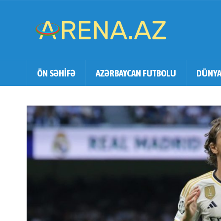
ÖN SƏHİFƏ
AZƏRBAYCAN FUTBOLU
DÜNYA