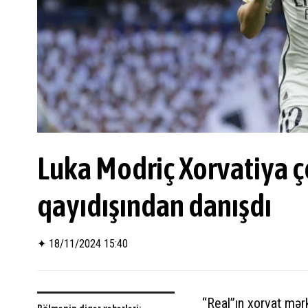
Luka Modriç Xorvatiya
qayıdışından danışdı
✦
18/11/2024 15:40
“Real”ın xorvat mə