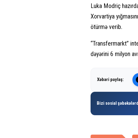
Luka Modriç hazırda 
Xorvartiya yığmasın
ötürmə verib.
“Transfermarkt” inte
dəyərini 6 milyon av
Xəbəri paylaş:
Bizi sosial şəbəkələrd